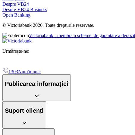
Despre VB24
Despre VB24 Business
Open Banking
© Victoriabank 2026. Toate drepturile rezervate.
Victoriabank - membră a schemei de garantare a depozi
Urmărește-ne:
1303
Număr unic
Publicarea informației
Suport clienți