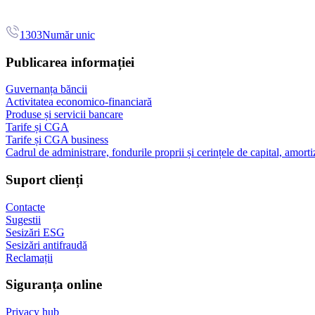
1303
Număr unic
Publicarea informației
Guvernanța băncii
Activitatea economico-financiară
Produse și servicii bancare
Tarife și CGA
Tarife și CGA business
Cadrul de administrare, fondurile proprii și cerințele de capital, amorti
Suport clienți
Contacte
Sugestii
Sesizări ESG
Sesizări antifraudă
Reclamații
Siguranța online
Privacy hub