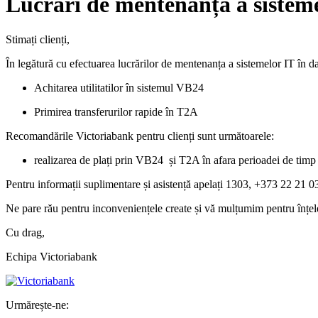
Lucrări de mentenanță a sisteme
Stimați clienți,
În legătură cu efectuarea lucrărilor de mentenanța a sistemelor IT în d
Achitarea utilitatilor în sistemul VB24
Primirea transferurilor rapide în T2A
Recomandările Victoriabank pentru clienți sunt următoarele:
realizarea de plați prin VB24 și T2A în afara perioadei de timp 
Pentru informații suplimentare și asistență apelați 1303, +373 22 21 0
Ne pare rău pentru inconveniențele create și vă mulțumim pentru înțel
Cu drag,
Echipa Victoriabank
Urmărește-ne: