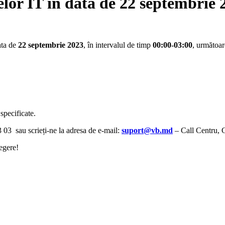
lor IT în data de 22 septembrie 
ata de
22 septembrie
2023
, în intervalul de timp
00:00-03:00
, următoar
specificate.
3 03 sau scrieți-ne la adresa de e-mail:
suport@vb.md
– Call Centru, 
egere!