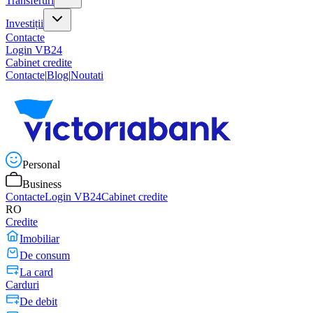
Transferuri
Investiții
Contacte
Login VB24
Cabinet credite
Contacte
|
Blog
|
Noutati
Personal
Business
Contacte
Login VB24
Cabinet credite
RO
Credite
Imobiliar
De consum
La card
Carduri
De debit