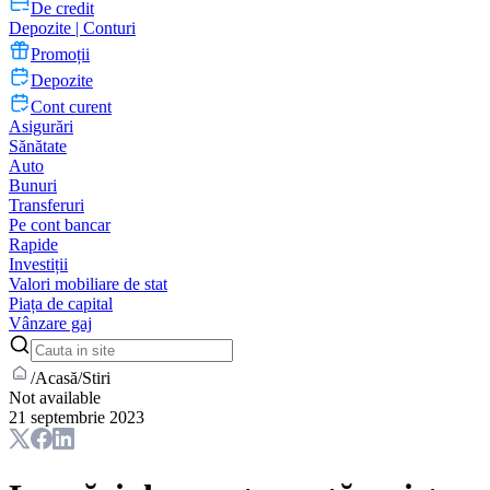
De credit
Depozite | Conturi
Promoții
Depozite
Cont curent
Asigurări
Sănătate
Auto
Bunuri
Transferuri
Pe cont bancar
Rapide
Investiții
Valori mobiliare de stat
Piața de capital
Vânzare gaj
/
Acasă
/
Stiri
Not available
21 septembrie 2023