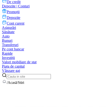
De credit
Depozite | Conturi
Promoții
Depozite
Cont curent
Asigurări
Sănătate
Auto
Bunuri
Transferuri
Pe cont bancar
Rapide
Investiții
Valori mobiliare de stat
Piața de capital
Vânzare gaj
/
Acasă
/
Stiri