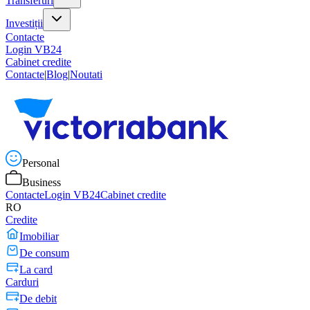
Transferuri
Investiții
Contacte
Login VB24
Cabinet credite
Contacte
|
Blog
|
Noutati
Personal
Business
Contacte
Login VB24
Cabinet credite
RO
Credite
Imobiliar
De consum
La card
Carduri
De debit