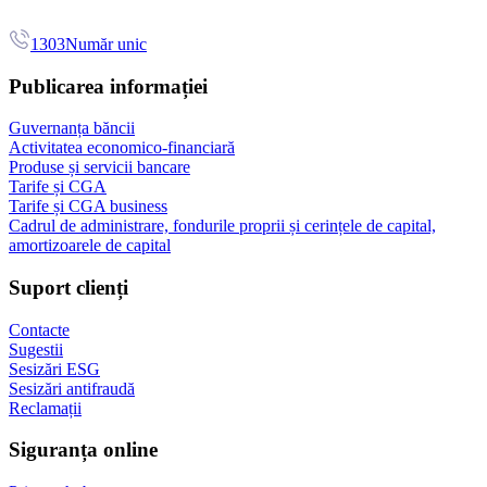
1303
Număr unic
Publicarea informației
Guvernanța băncii
Activitatea economico-financiară
Produse și servicii bancare
Tarife și CGA
Tarife și CGA business
Cadrul de administrare, fondurile proprii și cerințele de capital,
amortizoarele de capital
Suport clienți
Contacte
Sugestii
Sesizări ESG
Sesizări antifraudă
Reclamații
Siguranța online