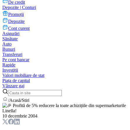
De credit
Depozite | Conturi
Promoții
Depozite
Cont curent
Asigurări
Sănătate
Auto
Bunuri
Transferuri
Pe cont bancar
Rapide
Investiții
Valori mobiliare de stat
Piața de capital
Vânzare gaj
/
Acasă
/
Stiri
10 decembrie 2004