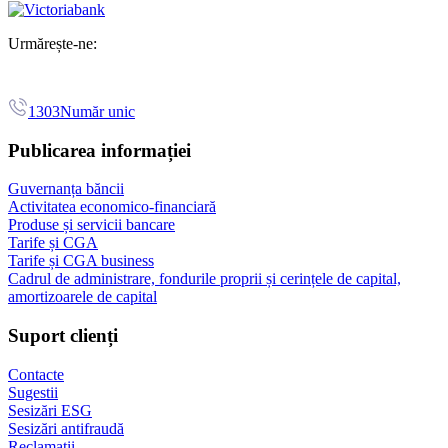
Urmărește-ne:
1303
Număr unic
Publicarea informației
Guvernanța băncii
Activitatea economico-financiară
Produse și servicii bancare
Tarife și CGA
Tarife și CGA business
Cadrul de administrare, fondurile proprii și cerințele de capital,
amortizoarele de capital
Suport clienți
Contacte
Sugestii
Sesizări ESG
Sesizări antifraudă
Reclamații