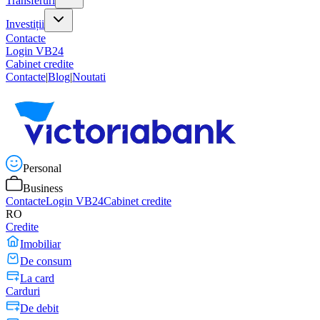
Transferuri
Investiții
Contacte
Login VB24
Cabinet credite
Contacte
|
Blog
|
Noutati
Personal
Business
Contacte
Login VB24
Cabinet credite
RO
Credite
Imobiliar
De consum
La card
Carduri
De debit