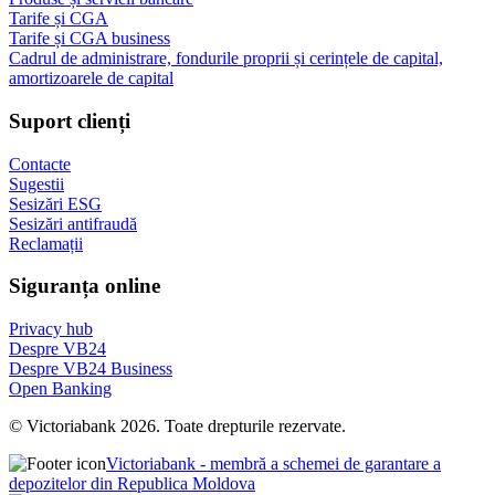
Tarife și CGA
Tarife și CGA business
Cadrul de administrare, fondurile proprii și cerințele de capital,
amortizoarele de capital
Suport clienți
Contacte
Sugestii
Sesizări ESG
Sesizări antifraudă
Reclamații
Siguranța online
Privacy hub
Despre VB24
Despre VB24 Business
Open Banking
© Victoriabank 2026. Toate drepturile rezervate.
Victoriabank - membră a schemei de garantare a
depozitelor din Republica Moldova