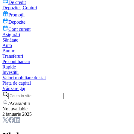
De credit
Depozite | Conturi
Promoții
Depozite
Cont curent
Asigurări
Sănătate
Auto
Bunuri
Transferuri
Pe cont bancar
Rapide
Investiții
Valori mobiliare de stat
Piața de capital
Vânzare gaj
/
Acasă
/
Stiri
Not available
2 ianuarie 2025