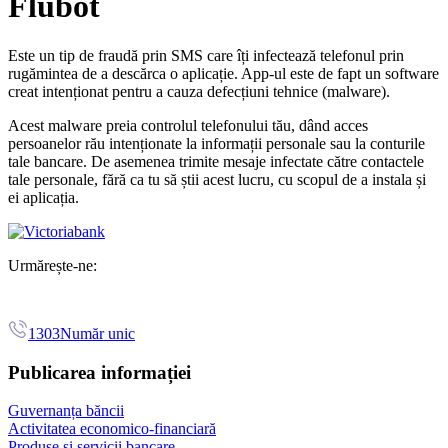
Flubot
Este un tip de fraudă prin SMS care îți infectează telefonul prin
rugămintea de a descărca o aplicație. App-ul este de fapt un software
creat intenționat pentru a cauza defecțiuni tehnice (malware).
Acest malware preia controlul telefonului tău, dând acces
persoanelor rău intenționate la informații personale sau la conturile
tale bancare. De asemenea trimite mesaje infectate către contactele
tale personale, fără ca tu să știi acest lucru, cu scopul de a instala și
ei aplicația.
Urmărește-ne:
1303
Număr unic
Publicarea informației
Guvernanța băncii
Activitatea economico-financiară
Produse și servicii bancare