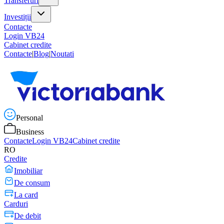
Transferuri
Investiții
Contacte
Login VB24
Cabinet credite
Contacte
|
Blog
|
Noutati
Personal
Business
Contacte
Login VB24
Cabinet credite
RO
Credite
Imobiliar
De consum
La card
Carduri
De debit