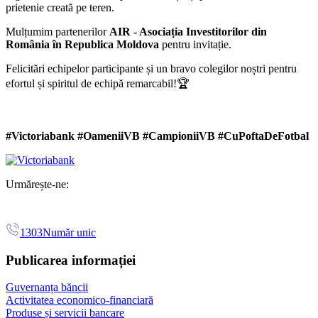
prietenie creată pe teren.
Mulțumim partenerilor
AIR - Asociația Investitorilor din
România în Republica Moldova
pentru invitație.
Felicitări echipelor participante și un bravo colegilor noștri pentru
efortul și spiritul de echipă remarcabil!🏆
#Victoriabank #OameniiVB #CampioniiVB #CuPoftaDeFotbal
Urmărește-ne:
1303
Număr unic
Publicarea informației
Guvernanța băncii
Activitatea economico-financiară
Produse și servicii bancare