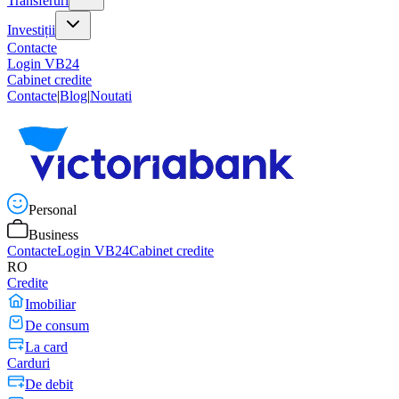
Transferuri
Investiții
Contacte
Login VB24
Cabinet credite
Contacte
|
Blog
|
Noutati
Personal
Business
Contacte
Login VB24
Cabinet credite
RO
Credite
Imobiliar
De consum
La card
Carduri
De debit