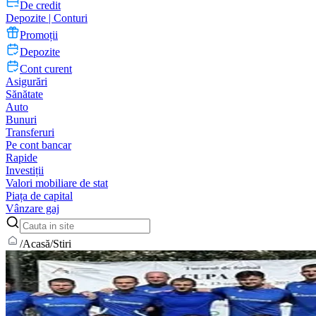
De credit
Depozite | Conturi
Promoții
Depozite
Cont curent
Asigurări
Sănătate
Auto
Bunuri
Transferuri
Pe cont bancar
Rapide
Investiții
Valori mobiliare de stat
Piața de capital
Vânzare gaj
/
Acasă
/
Stiri