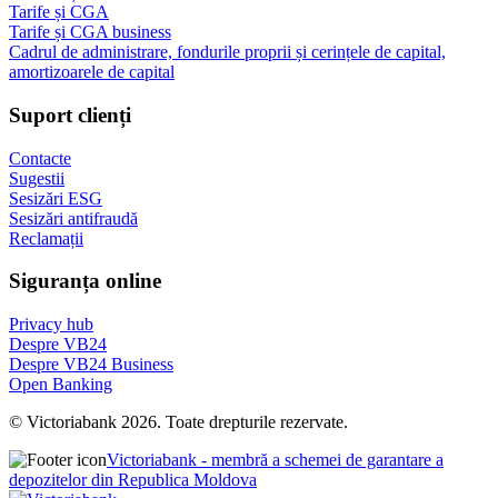
Tarife și CGA
Tarife și CGA business
Cadrul de administrare, fondurile proprii și cerințele de capital,
amortizoarele de capital
Suport clienți
Contacte
Sugestii
Sesizări ESG
Sesizări antifraudă
Reclamații
Siguranța online
Privacy hub
Despre VB24
Despre VB24 Business
Open Banking
© Victoriabank 2026. Toate drepturile rezervate.
Victoriabank - membră a schemei de garantare a
depozitelor din Republica Moldova