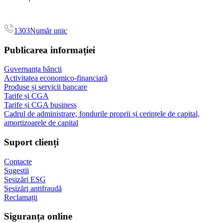
1303
Număr unic
Publicarea informației
Guvernanța băncii
Activitatea economico-financiară
Produse și servicii bancare
Tarife și CGA
Tarife și CGA business
Cadrul de administrare, fondurile proprii și cerințele de capital,
amortizoarele de capital
Suport clienți
Contacte
Sugestii
Sesizări ESG
Sesizări antifraudă
Reclamații
Siguranța online