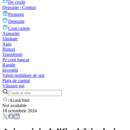
De credit
Depozite | Conturi
Promoții
Depozite
Cont curent
Asigurări
Sănătate
Auto
Bunuri
Transferuri
Pe cont bancar
Rapide
Investiții
Valori mobiliare de stat
Piața de capital
Vânzare gaj
/
Acasă
/
Stiri
Not available
18 octombrie 2024