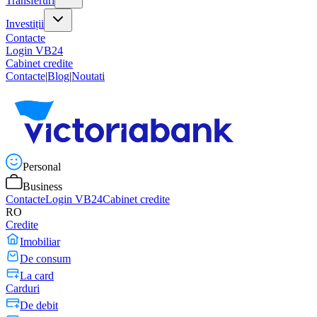
Transferuri
Investiții
Contacte
Login VB24
Cabinet credite
Contacte
|
Blog
|
Noutati
Personal
Business
Contacte
Login VB24
Cabinet credite
RO
Credite
Imobiliar
De consum
La card
Carduri
De debit