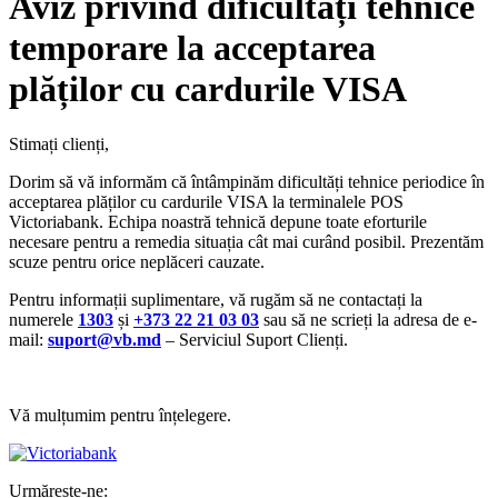
Aviz privind dificultăți tehnice
temporare la acceptarea
plăților cu cardurile VISA
Stimați clienți,
Dorim să vă informăm că întâmpinăm dificultăți tehnice periodice în
acceptarea plăților cu cardurile VISA la terminalele POS
Victoriabank. Echipa noastră tehnică depune toate eforturile
necesare pentru a remedia situația cât mai curând posibil. Prezentăm
scuze pentru orice neplăceri cauzate.
Pentru informații suplimentare, vă rugăm să ne contactați la
numerele
1303
și
+373 22 21 03 03
sau să ne scrieți la adresa de e-
mail:
suport@vb.md
– Serviciul Suport Clienți.
Vă mulțumim pentru înțelegere.
Urmărește-ne: