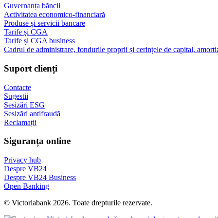
Guvernanța băncii
Activitatea economico-financiară
Produse și servicii bancare
Tarife și CGA
Tarife și CGA business
Cadrul de administrare, fondurile proprii și cerințele de capital, amorti
Suport clienți
Contacte
Sugestii
Sesizări ESG
Sesizări antifraudă
Reclamații
Siguranța online
Privacy hub
Despre VB24
Despre VB24 Business
Open Banking
© Victoriabank 2026. Toate drepturile rezervate.