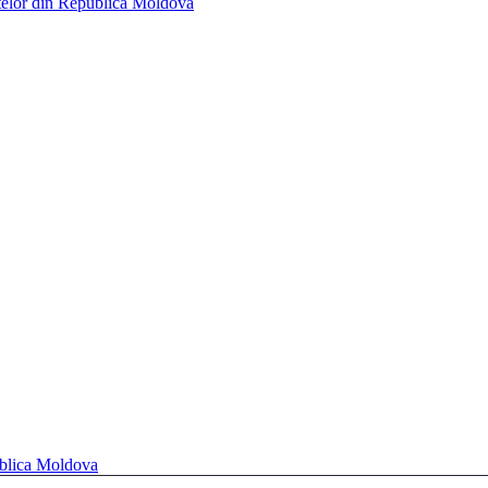
telor din Republica Moldova
ublica Moldova