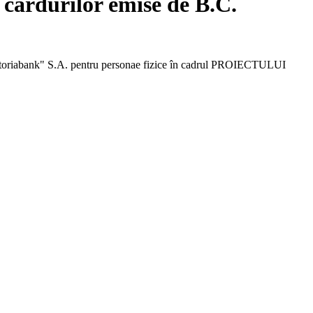
i cardurilor emise de B.C.
Victoriabank" S.A. pentru personae fizice în cadrul PROIECTULUI