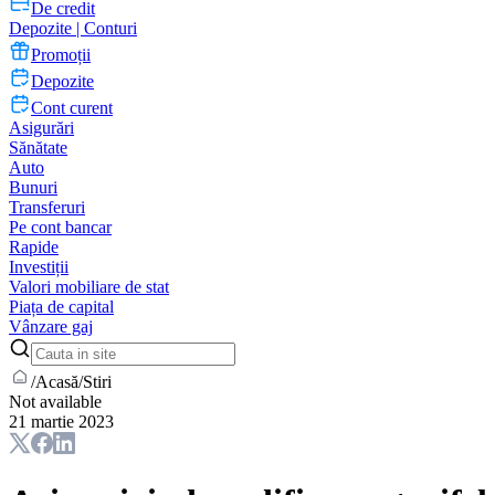
De credit
Depozite | Conturi
Promoții
Depozite
Cont curent
Asigurări
Sănătate
Auto
Bunuri
Transferuri
Pe cont bancar
Rapide
Investiții
Valori mobiliare de stat
Piața de capital
Vânzare gaj
/
Acasă
/
Stiri
Not available
21 martie 2023