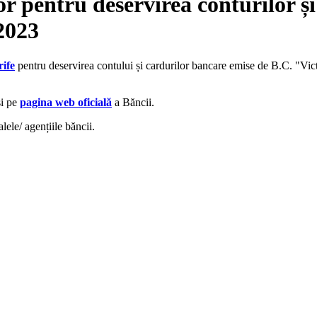
or pentru deservirea conturilor ș
2023
rife
pentru deservirea contului și cardurilor bancare emise de B.C. "
și pe
pagina web oficială
a Băncii.
lele/ agențiile băncii.