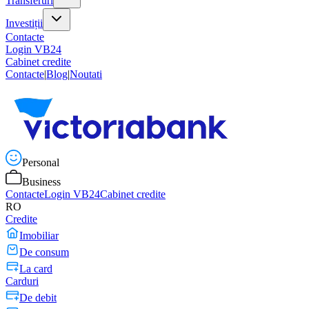
Transferuri
Investiții
Contacte
Login VB24
Cabinet credite
Contacte
|
Blog
|
Noutati
Personal
Business
Contacte
Login VB24
Cabinet credite
RO
Credite
Imobiliar
De consum
La card
Carduri
De debit