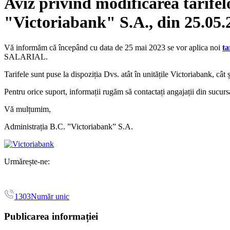
Aviz privind modificarea tarifel
"Victoriabank" S.A., din 25.05.
Vă informăm că începând cu data de 25 mai 2023 se vor aplica noi
ta
SALARIAL.
Tarifele sunt puse la dispoziția Dvs. atât în unitățile Victoriabank, cât 
Pentru orice suport, informații rugăm să contactați angajații din sucursa
Vă mulțumim,
Administrația B.C. ”Victoriabank” S.A.
Urmărește-ne:
1303
Număr unic
Publicarea informației