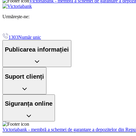
Victoriabank - membră a schemei de garantare a depozi
Urmărește-ne:
1303
Număr unic
Publicarea informației
Suport clienți
Siguranța online
Victoriabank - membră a schemei de garantare a depozitelor din Rep