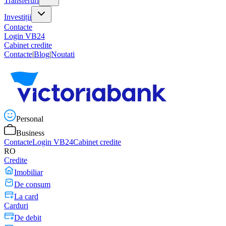
Transferuri
Investiții
Contacte
Login VB24
Cabinet credite
Contacte
|
Blog
|
Noutati
Personal
Business
Contacte
Login VB24
Cabinet credite
RO
Credite
Imobiliar
De consum
La card
Carduri
De debit