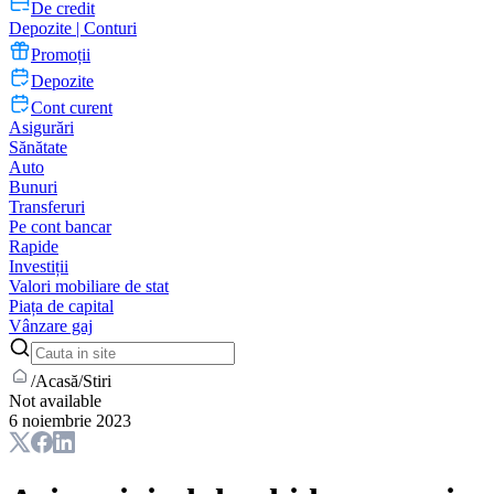
De credit
Depozite | Conturi
Promoții
Depozite
Cont curent
Asigurări
Sănătate
Auto
Bunuri
Transferuri
Pe cont bancar
Rapide
Investiții
Valori mobiliare de stat
Piața de capital
Vânzare gaj
/
Acasă
/
Stiri
Not available
6 noiembrie 2023