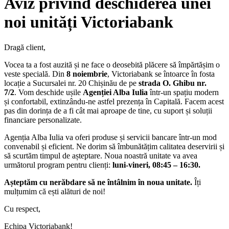
Aviz privind deschiderea unei
noi unități Victoriabank
Dragă client,
Vocea ta a fost auzită și ne face o deosebită plăcere să împărtășim o
veste specială. Din
8 noiembrie
, Victoriabank se întoarce în fosta
locație a Sucursalei nr. 20 Chișinău de pe
strada O. Ghibu nr.
7/2
.
Vom deschide ușile
Agenției Alba Iulia
într-un spațiu modern
și confortabil, extinzându-ne astfel prezența în Capitală. Facem acest
pas din dorința de a fi cât mai aproape de tine, cu suport și soluții
financiare personalizate.
Agenția Alba Iulia va oferi produse și servicii bancare într-un mod
convenabil și eficient. Ne dorim să îmbunătățim calitatea deservirii și
să scurtăm timpul de așteptare. Noua noastră unitate va avea
următorul program pentru clienți:
luni-vineri, 08:45 – 16:30.
Așteptăm cu nerăbdare să ne întâlnim în noua unitate.
Îți
mulțumim că ești alături de noi!
Cu respect,
Echipa Victoriabank!