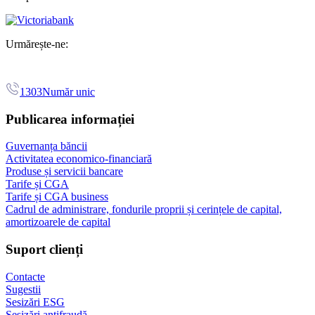
Urmărește-ne:
1303
Număr unic
Publicarea informației
Guvernanța băncii
Activitatea economico-financiară
Produse și servicii bancare
Tarife și CGA
Tarife și CGA business
Cadrul de administrare, fondurile proprii și cerințele de capital,
amortizoarele de capital
Suport clienți
Contacte
Sugestii
Sesizări ESG
Sesizări antifraudă