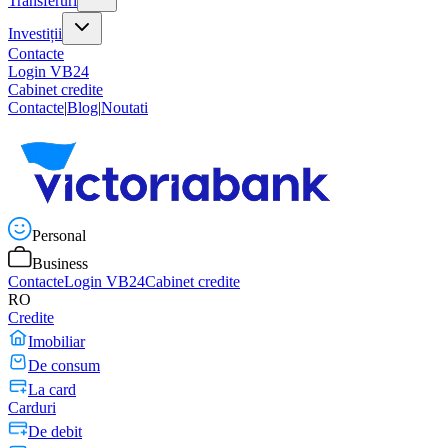
Transferuri
Investiții
Contacte
Login VB24
Cabinet credite
Contacte
|
Blog
|
Noutati
Personal
Business
Contacte
Login VB24
Cabinet credite
RO
Credite
Imobiliar
De consum
La card
Carduri
De debit