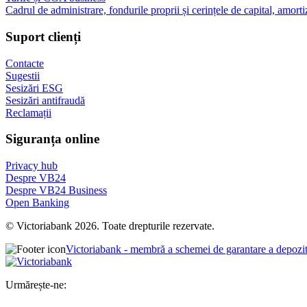
Cadrul de administrare, fondurile proprii și cerințele de capital, amorti
Suport clienți
Contacte
Sugestii
Sesizări ESG
Sesizări antifraudă
Reclamații
Siguranța online
Privacy hub
Despre VB24
Despre VB24 Business
Open Banking
© Victoriabank 2026. Toate drepturile rezervate.
Victoriabank - membră a schemei de garantare a depozi
Urmărește-ne: