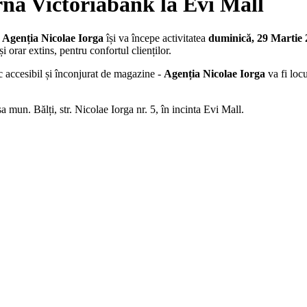
nă Victoriabank la Evi Mall
.
Agenția Nicolae Iorga
își va începe activitatea
duminică, 29 Martie 2
 orar extins, pentru confortul clienților.
oc accesibil și înconjurat de magazine -
Agenția Nicolae Iorga
va fi locu
sa mun. Bălți, str. Nicolae Iorga nr. 5, în incinta Evi Mall.