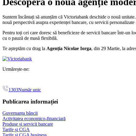
Descoperă o nouă agenție moder
Suntem încântați să anunțăm că Victoriabank deschide o nouă unitate
nouă perspectivă asupra experienței bancare, cu servicii personalizate și
Pentru toți cei care doresc să beneficieze de servicii bancare într-un l
cu o pauză de masă flexibilă.
Te așteptăm cu drag la
Agenția Nicolae Iorga
, din 29 Martie, la adre
Urmărește-ne:
1303
Număr unic
Publicarea informației
Guvernanța băncii
Activitatea economico-financiară
Produse și servicii bancare
Tarife și CGA
Tarife și CGA business