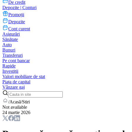
De credit
Depozite | Conturi
Promoții
Depozite
Cont curent
Asigurări
Sănătate
Auto
Bunuri
Transferuri
Pe cont bancar
Rapide
Investiții
Valori mobiliare de stat
Piața de capital
Vânzare gaj
/
Acasă
/
Stiri
Not available
24 martie 2026