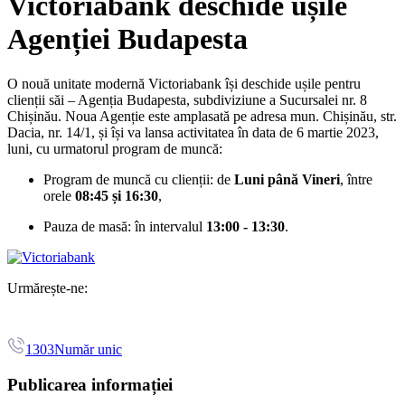
Victoriabank deschide ușile
Agenției Budapesta
O nouă unitate modernă Victoriabank își deschide ușile pentru
clienții săi – Agenția Budapesta, subdiviziune a Sucursalei nr. 8
Chișinău. Noua Agenție este amplasată pe adresa mun. Chișinău, str.
Dacia, nr. 14/1, și își va lansa activitatea în data de 6 martie 2023,
luni, cu urmatorul program de muncă:
Program de muncă cu clienții: de
Luni până Vineri
, între
orele
08:45 și 16:30
,
Pauza de masă: în intervalul
13:00 - 13:30
.
Urmărește-ne:
1303
Număr unic
Publicarea informației