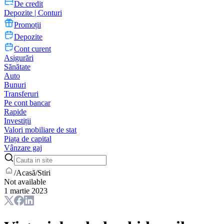
De credit
Depozite | Conturi
Promoții
Depozite
Cont curent
Asigurări
Sănătate
Auto
Bunuri
Transferuri
Pe cont bancar
Rapide
Investiții
Valori mobiliare de stat
Piața de capital
Vânzare gaj
/
Acasă
/
Stiri
Not available
1 martie 2023