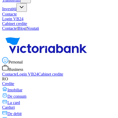
Transferuri
Investiții
Contacte
Login VB24
Cabinet credite
Contacte
|
Blog
|
Noutati
Personal
Business
Contacte
Login VB24
Cabinet credite
RO
Credite
Imobiliar
De consum
La card
Carduri
De debit