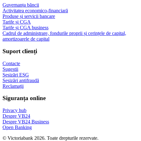
Guvernanța băncii
Activitatea economico-financiară
Produse și servicii bancare
Tarife și CGA
Tarife și CGA business
Cadrul de administrare, fondurile proprii și cerințele de capital,
amortizoarele de capital
Suport clienți
Contacte
Sugestii
Sesizări ESG
Sesizări antifraudă
Reclamații
Siguranța online
Privacy hub
Despre VB24
Despre VB24 Business
Open Banking
© Victoriabank 2026. Toate drepturile rezervate.