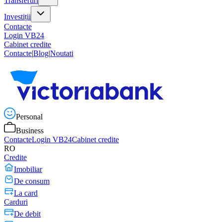
Transferuri
Investiții
Contacte
Login VB24
Cabinet credite
Contacte
|
Blog
|
Noutati
Personal
Business
Contacte
Login VB24
Cabinet credite
RO
Credite
Imobiliar
De consum
La card
Carduri
De debit