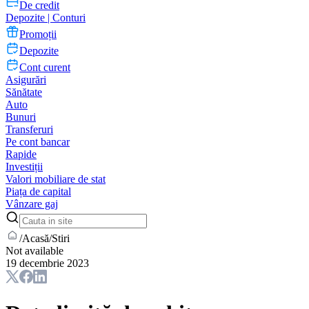
De credit
Depozite | Conturi
Promoții
Depozite
Cont curent
Asigurări
Sănătate
Auto
Bunuri
Transferuri
Pe cont bancar
Rapide
Investiții
Valori mobiliare de stat
Piața de capital
Vânzare gaj
/
Acasă
/
Stiri
Not available
19 decembrie 2023