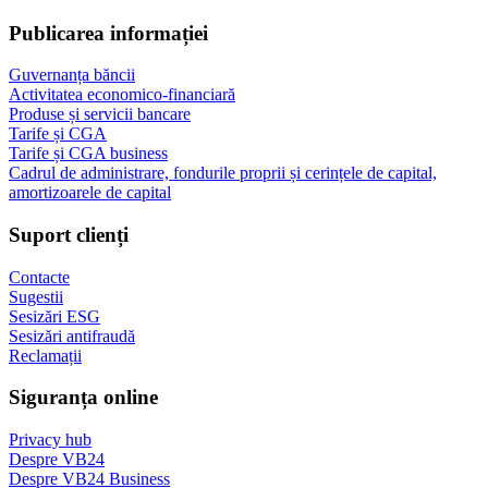
Publicarea informației
Guvernanța băncii
Activitatea economico-financiară
Produse și servicii bancare
Tarife și CGA
Tarife și CGA business
Cadrul de administrare, fondurile proprii și cerințele de capital,
amortizoarele de capital
Suport clienți
Contacte
Sugestii
Sesizări ESG
Sesizări antifraudă
Reclamații
Siguranța online
Privacy hub
Despre VB24
Despre VB24 Business