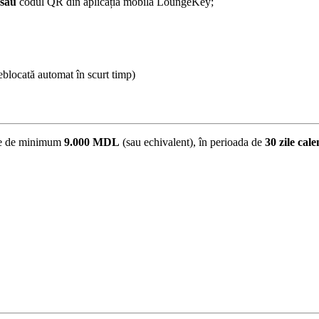
sau
codul QR din aplicația mobilă LoungeKey;
eblocată automat în scurt timp)
oare de minimum
9.000 MDL
(sau echivalent), în perioada de
30 zile cale