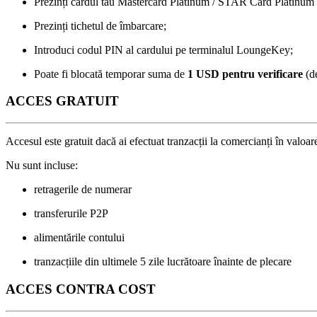
Prezinți cardul tău Mastercard Platinum / STAR Card Platinum
Prezinți tichetul de îmbarcare;
Introduci codul PIN al cardului pe terminalul LoungeKey;
Poate fi blocată temporar suma de
1 USD pentru verificare
(d
ACCES GRATUIT
Accesul este gratuit dacă ai efectuat tranzacții la comercianți în val
Nu sunt incluse:
retragerile de numerar
transferurile P2P
alimentările contului
tranzacțiile din ultimele 5 zile lucrătoare înainte de plecare
ACCES CONTRA COST