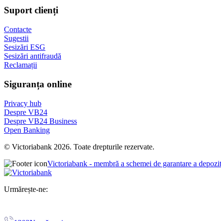
Suport clienți
Contacte
Sugestii
Sesizări ESG
Sesizări antifraudă
Reclamații
Siguranța online
Privacy hub
Despre VB24
Despre VB24 Business
Open Banking
© Victoriabank 2026. Toate drepturile rezervate.
Victoriabank - membră a schemei de garantare a depozi
Urmărește-ne: