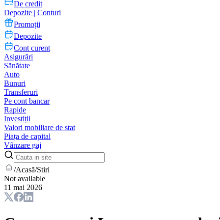
De credit
Depozite | Conturi
Promoții
Depozite
Cont curent
Asigurări
Sănătate
Auto
Bunuri
Transferuri
Pe cont bancar
Rapide
Investiții
Valori mobiliare de stat
Piața de capital
Vânzare gaj
/
Acasă
/
Stiri
Not available
11 mai 2026