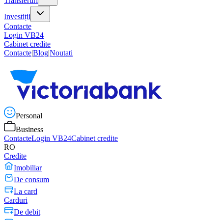
Transferuri
Investiții
Contacte
Login VB24
Cabinet credite
Contacte
|
Blog
|
Noutati
Personal
Business
Contacte
Login VB24
Cabinet credite
RO
Credite
Imobiliar
De consum
La card
Carduri
De debit