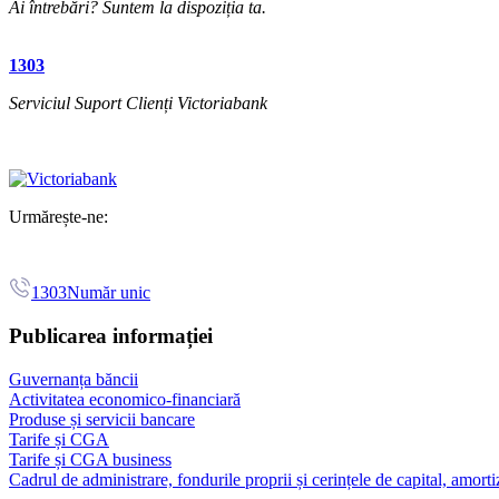
Ai întrebări? Suntem la dispoziția ta.
1303
Serviciul Suport Clienți Victoriabank
Urmărește-ne:
1303
Număr unic
Publicarea informației
Guvernanța băncii
Activitatea economico-financiară
Produse și servicii bancare
Tarife și CGA
Tarife și CGA business
Cadrul de administrare, fondurile proprii și cerințele de capital, amorti