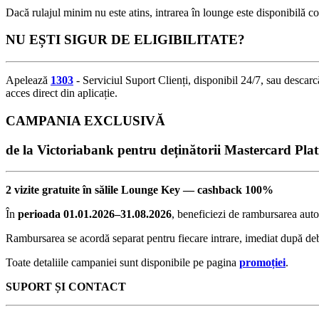
Dacă rulajul minim nu este atins, intrarea în lounge este disponibilă 
NU EȘTI SIGUR DE ELIGIBILITATE?
Apelează
1303
- Serviciul Suport Clienți, disponibil 24/7, sau descar
acces direct din aplicație.
CAMPANIA EXCLUSIVĂ
de la Victoriabank pentru deținătorii Mastercard P
2 vizite gratuite în sălile Lounge Key — cashback 100%
În
perioada 01.01.2026–31.08.2026
, beneficiezi de rambursarea aut
Rambursarea se acordă separat pentru fiecare intrare, imediat după debi
Toate detaliile campaniei sunt disponibile pe pagina
promoției
.
SUPORT ȘI CONTACT