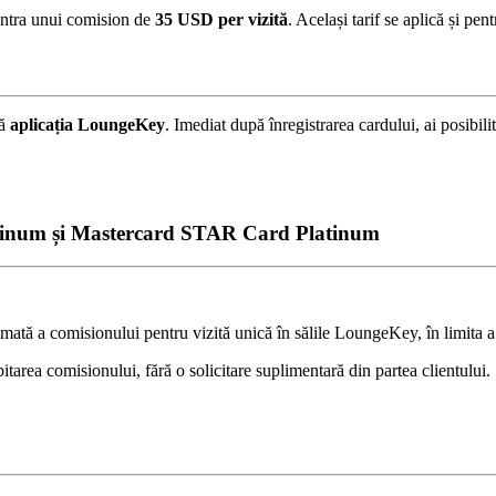
contra unui comision de
35 USD per vizită
. Același tarif se aplică și pent
că
aplicația LoungeKey
. Imediat după înregistrarea cardului, ai posibili
latinum și Mastercard STAR Card Platinum
omată a comisionului pentru vizită unică în sălile LoungeKey, în limita 
tarea comisionului, fără o solicitare suplimentară din partea clientului.