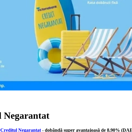
l Negarantat
u
Creditul Negarantat
- dobândă super avantajoasă de 8.90% (DAE