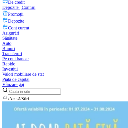
De credit
Depozite | Conturi
Promoții
Depozite
Cont curent
Asigurări
Sănătate
Auto
Bunuri
Transferuri
Pe cont bancar
Rapide
Investiții
Valori mobiliare de stat
Piața de capital
Vânzare gaj
/
Acasă
/
Stiri