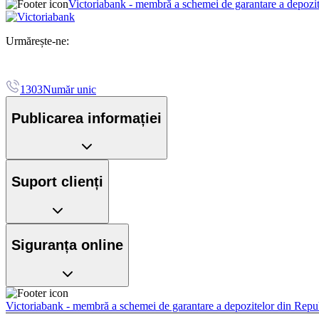
Victoriabank - membră a schemei de garantare a depozi
Urmărește-ne:
1303
Număr unic
Publicarea informației
Suport clienți
Siguranța online
Victoriabank - membră a schemei de garantare a depozitelor din Rep