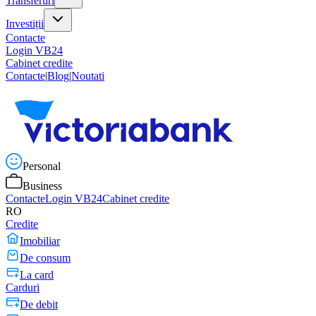
Transferuri
Investiții
Contacte
Login VB24
Cabinet credite
Contacte
|
Blog
|
Noutati
Personal
Business
Contacte
Login VB24
Cabinet credite
RO
Credite
Imobiliar
De consum
La card
Carduri
De debit