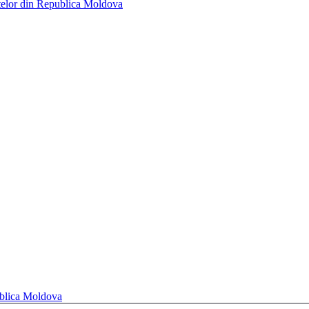
telor din Republica Moldova
ublica Moldova