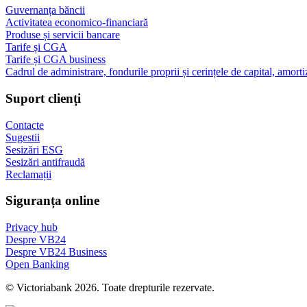
Guvernanța băncii
Activitatea economico-financiară
Produse și servicii bancare
Tarife și CGA
Tarife și CGA business
Cadrul de administrare, fondurile proprii și cerințele de capital, amorti
Suport clienți
Contacte
Sugestii
Sesizări ESG
Sesizări antifraudă
Reclamații
Siguranța online
Privacy hub
Despre VB24
Despre VB24 Business
Open Banking
© Victoriabank 2026. Toate drepturile rezervate.