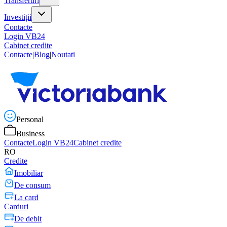
Transferuri
Investiții
Contacte
Login VB24
Cabinet credite
Contacte
|
Blog
|
Noutati
Personal
Business
Contacte
Login VB24
Cabinet credite
RO
Credite
Imobiliar
De consum
La card
Carduri
De debit