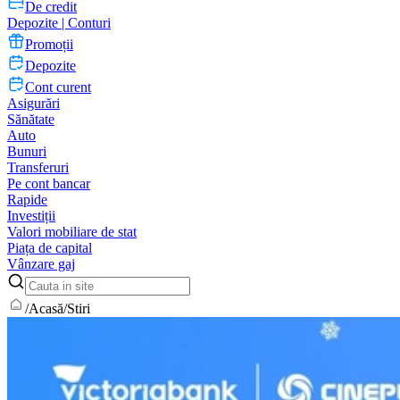
De credit
Depozite | Conturi
Promoții
Depozite
Cont curent
Asigurări
Sănătate
Auto
Bunuri
Transferuri
Pe cont bancar
Rapide
Investiții
Valori mobiliare de stat
Piața de capital
Vânzare gaj
/
Acasă
/
Stiri