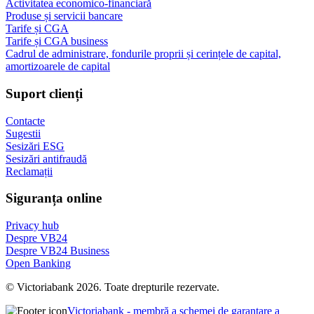
Activitatea economico-financiară
Produse și servicii bancare
Tarife și CGA
Tarife și CGA business
Cadrul de administrare, fondurile proprii și cerințele de capital,
amortizoarele de capital
Suport clienți
Contacte
Sugestii
Sesizări ESG
Sesizări antifraudă
Reclamații
Siguranța online
Privacy hub
Despre VB24
Despre VB24 Business
Open Banking
© Victoriabank 2026. Toate drepturile rezervate.
Victoriabank - membră a schemei de garantare a