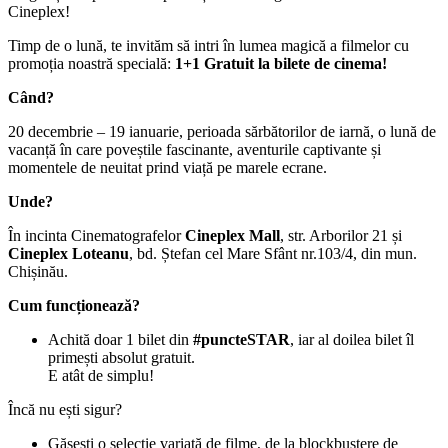
Cineplex!
Timp de o lună, te invităm să intri în lumea magică a filmelor cu
promoția noastră specială:
1+1 Gratuit la bilete de cinema!
Când?
20 decembrie – 19 ianuarie, perioada sărbătorilor de iarnă, o lună de
vacanță în care poveștile fascinante, aventurile captivante și
momentele de neuitat prind viață pe marele ecrane.
Unde?
În incinta Cinematografelor
Cineplex Mall
, str. Arborilor 21 și
Cineplex Loteanu
, bd. Ștefan cel Mare Sfânt nr.103/4, din mun.
Chișinău.
Cum funcționează?
Achită doar 1 bilet din
#puncteSTAR
, iar al doilea bilet îl
primești absolut gratuit.
E atât de simplu!
Încă nu ești sigur?
Găsești o selecție variată de filme, de la blockbustere de