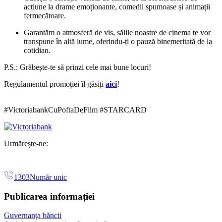
acțiune la drame emoționante, comedii spumoase și animații
fermecătoare.
Garantăm o atmosferă de vis, sălile noastre de cinema te vor
transpune în altă lume, oferindu-ți o pauză binemeritată de la
cotidian.
P.S.: Grăbește-te să prinzi cele mai bune locuri!
Regulamentul promoției îl găsiți
aici
!
#VictoriabankCuPoftaDeFilm #STARCARD
Urmărește-ne:
1303
Număr unic
Publicarea informației
Guvernanța băncii