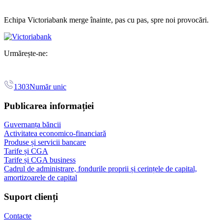
Echipa Victoriabank merge înainte, pas cu pas, spre noi provocări.
Urmărește-ne:
1303
Număr unic
Publicarea informației
Guvernanța băncii
Activitatea economico-financiară
Produse și servicii bancare
Tarife și CGA
Tarife și CGA business
Cadrul de administrare, fondurile proprii și cerințele de capital,
amortizoarele de capital
Suport clienți
Contacte