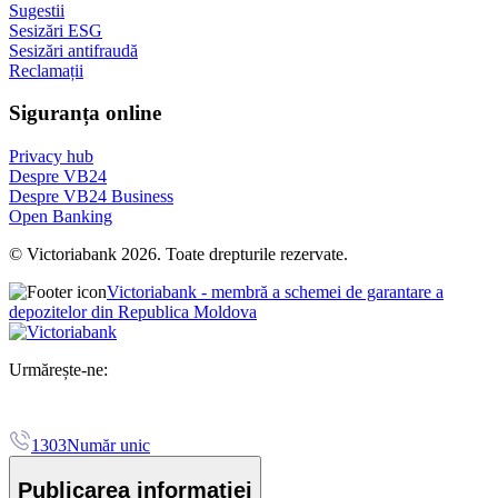
Sugestii
Sesizări ESG
Sesizări antifraudă
Reclamații
Siguranța online
Privacy hub
Despre VB24
Despre VB24 Business
Open Banking
© Victoriabank 2026. Toate drepturile rezervate.
Victoriabank - membră a schemei de garantare a
depozitelor din Republica Moldova
Urmărește-ne:
1303
Număr unic
Publicarea informației