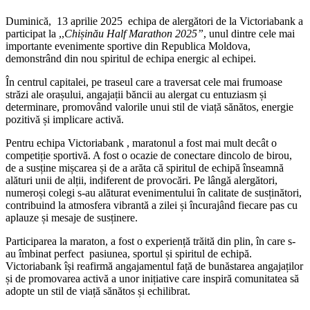
Duminică, 13 aprilie 2025 echipa de alergători de la Victoriabank a
participat la ,,
Chișinău Half Marathon 2025”
, unul dintre cele mai
importante evenimente sportive din Republica Moldova,
demonstrând din nou spiritul de echipa energic al echipei.
În centrul capitalei, pe traseul care a traversat cele mai frumoase
străzi ale orașului, angajații băncii au alergat cu entuziasm și
determinare, promovând valorile unui stil de viață sănătos, energie
pozitivă și implicare activă.
Pentru echipa Victoriabank , maratonul a fost mai mult decât o
competiție sportivă. A fost o ocazie de conectare dincolo de birou,
de a susține mișcarea și de a arăta că spiritul de echipă înseamnă
alături unii de alții, indiferent de provocări. Pe lângă alergători,
numeroși colegi s-au alăturat evenimentului în calitate de susținători,
contribuind la atmosfera vibrantă a zilei și încurajând fiecare pas cu
aplauze și mesaje de susținere.
Participarea la maraton, a fost o experiență trăită din plin, în care s-
au îmbinat perfect pasiunea, sportul și spiritul de echipă.
Victoriabank își reafirmă angajamentul față de bunăstarea angajaților
și de promovarea activă a unor inițiative care inspiră comunitatea să
adopte un stil de viață sănătos și echilibrat.