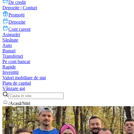
De credit
Depozite | Conturi
Promoții
Depozite
Cont curent
Asigurări
Sănătate
Auto
Bunuri
Transferuri
Pe cont bancar
Rapide
Investiții
Valori mobiliare de stat
Piața de capital
Vânzare gaj
/
Acasă
/
Stiri