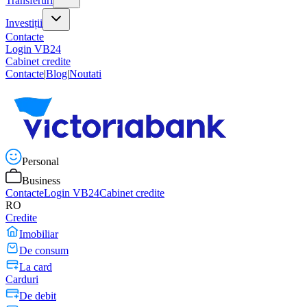
Transferuri
Investiții
Contacte
Login VB24
Cabinet credite
Contacte
|
Blog
|
Noutati
Personal
Business
Contacte
Login VB24
Cabinet credite
RO
Credite
Imobiliar
De consum
La card
Carduri
De debit