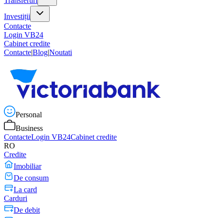
Transferuri
Investiții
Contacte
Login VB24
Cabinet credite
Contacte
|
Blog
|
Noutati
Personal
Business
Contacte
Login VB24
Cabinet credite
RO
Credite
Imobiliar
De consum
La card
Carduri
De debit