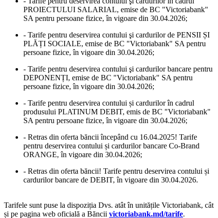
- Tarife pentru deservirea contului şi cardurilor în cadrul
PROIECTULUI SALARIAL, emise de BC "Victoriabank"
SA pentru persoane fizice, în vigoare din 30.04.2026;
- Tarife pentru deservirea contului şi cardurilor de PENSII ȘI
PLĂȚI SOCIALE, emise de BC "Victoriabank" SA pentru
persoane fizice, în vigoare din 30.04.2026;
- Tarife pentru deservirea contului şi cardurilor bancare pentru
DEPONENȚI, emise de BC "Victoriabank" SA pentru
persoane fizice, în vigoare din 30.04.2026;
- Tarife pentru deservirea contului și cardurilor în cadrul
produsului PLATINUM DEBIT, emis de BC "Victoriabank"
SA pentru persoane fizice, în vigoare din 30.04.2026;
- Retras din oferta băncii începând cu 16.04.2025! Tarife
pentru deservirea contului și cardurilor bancare Co-Brand
ORANGE, în vigoare din 30.04.2026;
- Retras din oferta băncii! Tarife pentru deservirea contului și
cardurilor bancare de DEBIT, în vigoare din 30.04.2026.
Tarifele sunt puse la dispoziția Dvs. atât în unitățile Victoriabank, cât
și pe pagina web oficială a Băncii
victoriabank.md/tarife
.