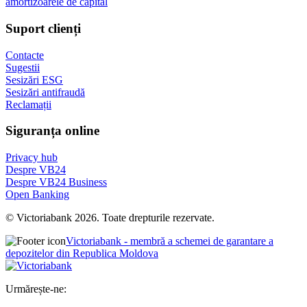
amortizoarele de capital
Suport clienți
Contacte
Sugestii
Sesizări ESG
Sesizări antifraudă
Reclamații
Siguranța online
Privacy hub
Despre VB24
Despre VB24 Business
Open Banking
© Victoriabank 2026. Toate drepturile rezervate.
Victoriabank - membră a schemei de garantare a
depozitelor din Republica Moldova
Urmărește-ne: