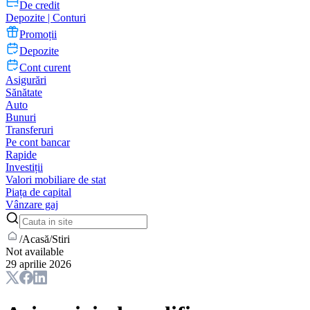
De credit
Depozite | Conturi
Promoții
Depozite
Cont curent
Asigurări
Sănătate
Auto
Bunuri
Transferuri
Pe cont bancar
Rapide
Investiții
Valori mobiliare de stat
Piața de capital
Vânzare gaj
/
Acasă
/
Stiri
Not available
29 aprilie 2026