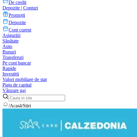
De credit
Depozite | Conturi
Promoții
Depozite
Cont curent
Asigurări
Sănătate
Auto
Bunuri
Transferuri
Pe cont bancar
Rapide
Investiții
Valori mobiliare de stat
Piața de capital
Vânzare gaj
/
Acasă
/
Stiri