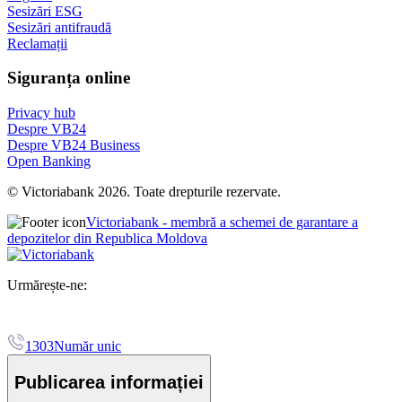
Sesizări ESG
Sesizări antifraudă
Reclamații
Siguranța online
Privacy hub
Despre VB24
Despre VB24 Business
Open Banking
© Victoriabank 2026. Toate drepturile rezervate.
Victoriabank - membră a schemei de garantare a
depozitelor din Republica Moldova
Urmărește-ne:
1303
Număr unic
Publicarea informației