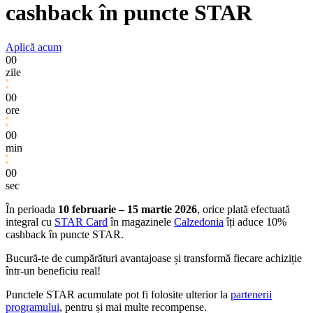
cashback în puncte STAR
Aplică acum
00
zile
00
ore
00
min
00
sec
În perioada
10 februarie – 15 martie 2026
, orice plată efectuată
integral cu
STAR Card
în magazinele
Calzedonia
îți aduce 10%
cashback în puncte STAR.
Bucură‑te de cumpărături avantajoase și transformă fiecare achiziție
într-un beneficiu real!
Punctele STAR acumulate pot fi folosite ulterior la
partenerii
programului
, pentru și mai multe recompense.