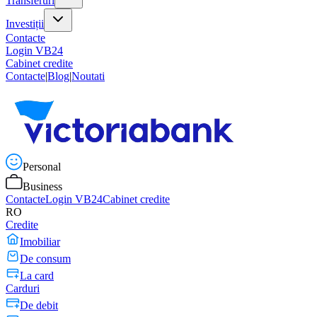
Transferuri
Investiții
Contacte
Login VB24
Cabinet credite
Contacte
|
Blog
|
Noutati
Personal
Business
Contacte
Login VB24
Cabinet credite
RO
Credite
Imobiliar
De consum
La card
Carduri
De debit