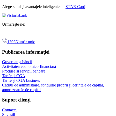
Alege stilul și avantajele inteligente cu
STAR Card
!
Urmărește-ne:
1303
Număr unic
Publicarea informației
Guvernanța băncii
Activitatea economico-financiară
Produse și servicii bancare
Tarife și CGA
Tarife și CGA business
Cadrul de administrare, fondurile proprii și cerințele de capital,
amortizoarele de capital
Suport clienți
Contacte
Sugestii