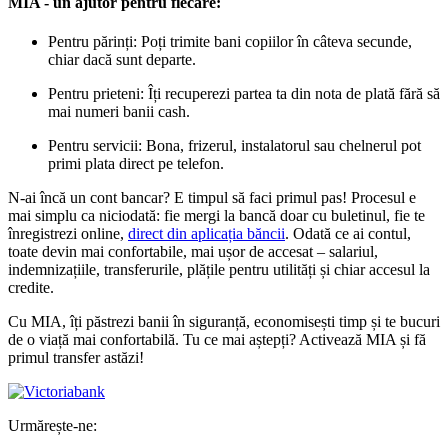
MIA - un ajutor pentru fiecare:
Pentru părinți: Poți trimite bani copiilor în câteva secunde,
chiar dacă sunt departe.
Pentru prieteni: Îți recuperezi partea ta din nota de plată fără să
mai numeri banii cash.
Pentru servicii: Bona, frizerul, instalatorul sau chelnerul pot
primi plata direct pe telefon.
N-ai încă un cont bancar? E timpul să faci primul pas! Procesul e
mai simplu ca niciodată: fie mergi la bancă doar cu buletinul, fie te
înregistrezi online,
direct din aplicația băncii
. Odată ce ai contul,
toate devin mai confortabile, mai ușor de accesat – salariul,
indemnizațiile, transferurile, plățile pentru utilități și chiar accesul la
credite.
Cu MIA, îți păstrezi banii în siguranță, economisești timp și te bucuri
de o viață mai confortabilă. Tu ce mai aștepți? Activează MIA și fă
primul transfer astăzi!
Urmărește-ne: