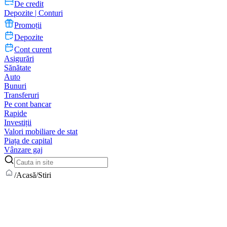
De credit
Depozite | Conturi
Promoții
Depozite
Cont curent
Asigurări
Sănătate
Auto
Bunuri
Transferuri
Pe cont bancar
Rapide
Investiții
Valori mobiliare de stat
Piața de capital
Vânzare gaj
/
Acasă
/
Stiri