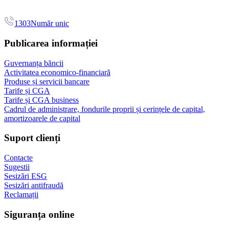
1303
Număr unic
Publicarea informației
Guvernanța băncii
Activitatea economico-financiară
Produse și servicii bancare
Tarife și CGA
Tarife și CGA business
Cadrul de administrare, fondurile proprii și cerințele de capital,
amortizoarele de capital
Suport clienți
Contacte
Sugestii
Sesizări ESG
Sesizări antifraudă
Reclamații
Siguranța online