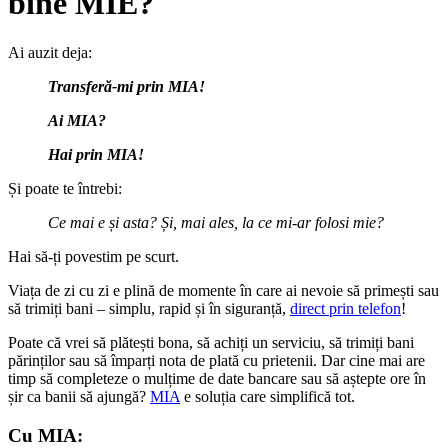
bine MIE?
Ai auzit deja:
Transferă-mi prin MIA!
Ai MIA?
Hai prin MIA!
Și poate te întrebi:
Ce mai e și asta? Și, mai ales, la ce mi-ar folosi mie?
Hai să-ți povestim pe scurt.
Viața de zi cu zi e plină de momente în care ai nevoie să primești sau
să trimiți bani – simplu, rapid și în siguranță,
direct prin telefon
!
Poate că vrei să plătești bona, să achiți un serviciu, să trimiți bani
părinților sau să împarți nota de plată cu prietenii. Dar cine mai are
timp să completeze o mulțime de date bancare sau să aștepte ore în
șir ca banii să ajungă?
MIA
e soluția care simplifică tot.
Cu MIA: