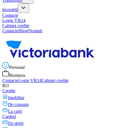
Transferuri
Investiții
Contacte
Login VB24
Cabinet credite
Contacte
|
Blog
|
Noutati
Personal
Business
Contacte
Login VB24
Cabinet credite
RO
Credite
Imobiliar
De consum
La card
Carduri
De debit