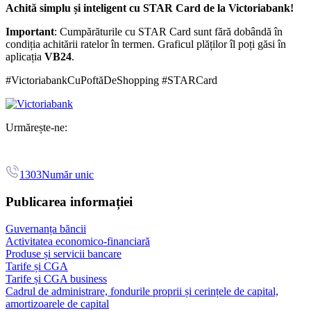
Achită simplu și inteligent cu STAR Card de la Victoriabank!
Important
: Cumpărăturile cu STAR Card sunt fără dobândă în
condiția achitării ratelor în termen. Graficul plăților îl poți găsi în
aplicația
VB24
.
#VictoriabankCuPoftăDeShopping #STARCard
Urmărește-ne:
1303
Număr unic
Publicarea informației
Guvernanța băncii
Activitatea economico-financiară
Produse și servicii bancare
Tarife și CGA
Tarife și CGA business
Cadrul de administrare, fondurile proprii și cerințele de capital,
amortizoarele de capital