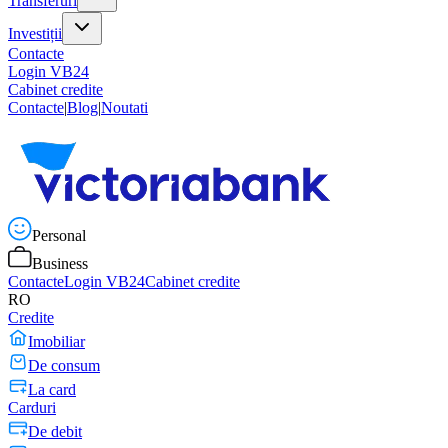
Transferuri
Investiții
Contacte
Login VB24
Cabinet credite
Contacte
|
Blog
|
Noutati
Personal
Business
Contacte
Login VB24
Cabinet credite
RO
Credite
Imobiliar
De consum
La card
Carduri
De debit