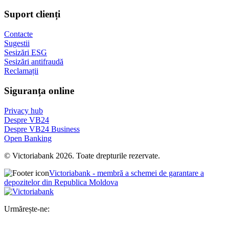
Suport clienți
Contacte
Sugestii
Sesizări ESG
Sesizări antifraudă
Reclamații
Siguranța online
Privacy hub
Despre VB24
Despre VB24 Business
Open Banking
© Victoriabank 2026. Toate drepturile rezervate.
Victoriabank - membră a schemei de garantare a
depozitelor din Republica Moldova
Urmărește-ne: