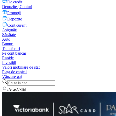
De credit
Depozite | Conturi
Promoții
Depozite
Cont curent
Asigurări
Sănătate
Auto
Bunuri
Transferuri
Pe cont bancar
Rapide
Investiții
Valori mobiliare de stat
Piața de capital
Vânzare gaj
/
Acasă
/
Stiri