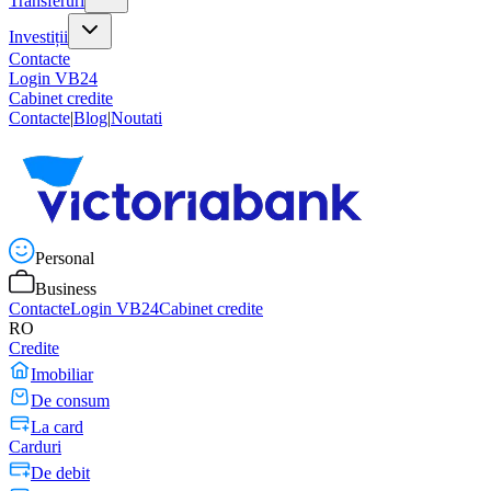
Transferuri
Investiții
Contacte
Login VB24
Cabinet credite
Contacte
|
Blog
|
Noutati
Personal
Business
Contacte
Login VB24
Cabinet credite
RO
Credite
Imobiliar
De consum
La card
Carduri
De debit