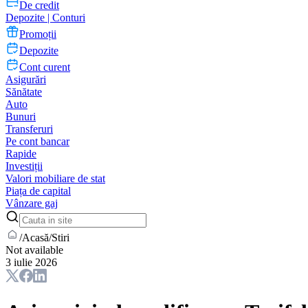
De credit
Depozite | Conturi
Promoții
Depozite
Cont curent
Asigurări
Sănătate
Auto
Bunuri
Transferuri
Pe cont bancar
Rapide
Investiții
Valori mobiliare de stat
Piața de capital
Vânzare gaj
/
Acasă
/
Stiri
Not available
3 iulie 2026