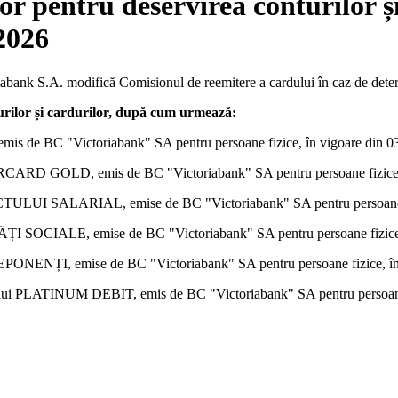
or pentru deservirea conturilor ș
2026
bank S.A. modifică Comisionul de reemitere a cardului în caz de deter
urilor și cardurilor, după cum urmează:
 emis de BC "Victoriabank" SA pentru persoane fizice, în vigoare din 0
TERCARD GOLD, emis de BC "Victoriabank" SA pentru persoane fizice,
ROIECTULUI SALARIAL, emise de BC "Victoriabank" SA pentru persoane f
 PLĂȚI SOCIALE, emise de BC "Victoriabank" SA pentru persoane fizice
u DEPONENȚI, emise de BC "Victoriabank" SA pentru persoane fizice, î
dusului PLATINUM DEBIT, emis de BC "Victoriabank" SA pentru persoane