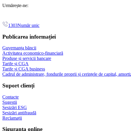
Urmărește-ne:
1303
Număr unic
Publicarea informației
Guvernanța băncii
Activitatea economico-financiară
Produse și servicii bancare
Tarife și CGA
Tarife și CGA business
Cadrul de administrare, fondurile proprii și cerințele de capital, amorti
Suport clienți
Contacte
Sugestii
Sesizări ESG
Sesizări antifraudă
Reclamații
Siguranța online