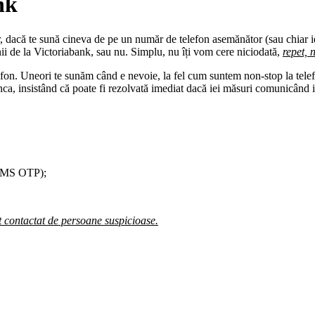
nk
r, dacă te sună cineva de pe un număr de telefon asemănător (sau chiar i
ii de la Victoriabank, sau nu. Simplu, nu îți vom cere niciodată,
repet, 
lefon. Uneori te sunăm când e nevoie, la fel cum suntem non-stop la tel
ca, insistând că poate fi rezolvată imediat dacă iei măsuri comunicând in
, SMS OTP);
 contactat de persoane suspicioase.