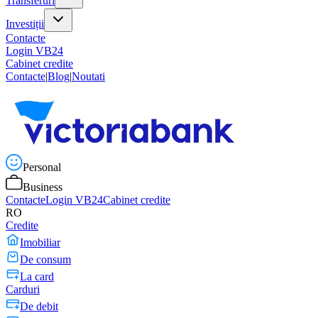
Transferuri
Investiții
Contacte
Login VB24
Cabinet credite
Contacte
|
Blog
|
Noutati
Personal
Business
Contacte
Login VB24
Cabinet credite
RO
Credite
Imobiliar
De consum
La card
Carduri
De debit