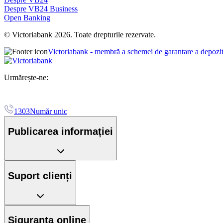
Despre VB24 Business
Open Banking
© Victoriabank 2026. Toate drepturile rezervate.
Victoriabank - membră a schemei de garantare a depozi
Urmărește-ne:
1303
Număr unic
Publicarea informației
Suport clienți
Siguranța online