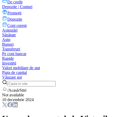
De credit
Depozite | Conturi
Promoții
Depozite
Cont curent
Asigurări
Sănătate
Auto
Bunuri
Transferuri
Pe cont bancar
Rapide
Investiții
Valori mobiliare de stat
Piața de capital
Vânzare gaj
/
Acasă
/
Stiri
Not available
10 decembrie 2024