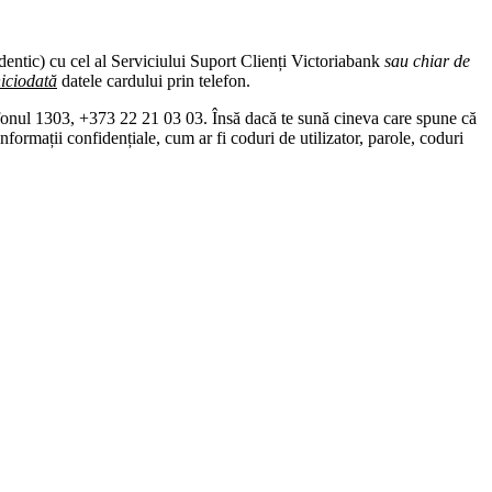
dentic) cu cel al Serviciului Suport Clienți Victoriabank
sau chiar de
niciodată
datele cardului prin telefon.
efonul 1303, +373 22 21 03 03. Însă dacă te sună cineva care spune că
formații confidențiale, cum ar fi coduri de utilizator, parole, coduri