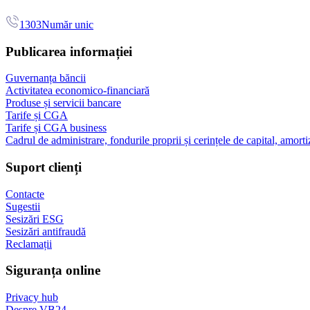
1303
Număr unic
Publicarea informației
Guvernanța băncii
Activitatea economico-financiară
Produse și servicii bancare
Tarife și CGA
Tarife și CGA business
Cadrul de administrare, fondurile proprii și cerințele de capital, amorti
Suport clienți
Contacte
Sugestii
Sesizări ESG
Sesizări antifraudă
Reclamații
Siguranța online
Privacy hub
Despre VB24