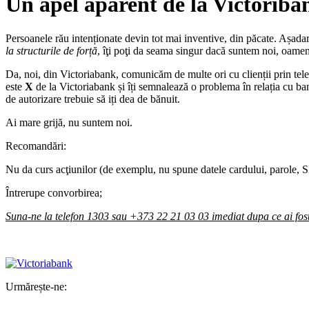
Un apel aparent de la Victoriba
Persoanele rău intenționate devin tot mai inventive, din păcate. Așada
la structurile de forță
, îţi poţi da seama singur dacă suntem noi, oamen
Da, noi, din Victoriabank, comunicăm de multe ori cu clienții prin te
este
X
de la Victoriabank și îți semnalează o problema în relația cu ban
de autorizare trebuie să iți dea de bănuit.
Ai mare grijă, nu suntem noi.
Recomandări:
Nu da curs acţiunilor (de exemplu, nu spune datele cardului, parole
Întrerupe convorbirea;
Suna-ne la telefon 1303 sau +373 22 21 03 03 imediat dupa ce ai fost
Urmărește-ne: