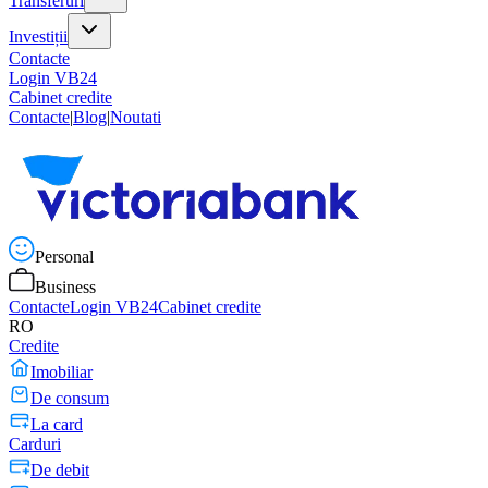
Transferuri
Investiții
Contacte
Login VB24
Cabinet credite
Contacte
|
Blog
|
Noutati
Personal
Business
Contacte
Login VB24
Cabinet credite
RO
Credite
Imobiliar
De consum
La card
Carduri
De debit