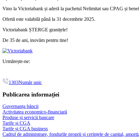
Vino la Victoriabank și aderă la pachetul Nelimitat sau CPAG și bene
Ofertă este valabilă până la 31 decembrie 2025.
Victoriabank ȘTERGE granițele!
De 35 de ani, inovăm pentru tine!
Urmărește-ne:
1303
Număr unic
Publicarea informației
Guvernanța băncii
Activitatea economico-financiară
Produse și servicii bancare
Tarife și CGA
Tarife și CGA business
Cadrul de administrare, fondurile proprii și cerințele de capital, amorti