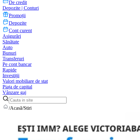
De credit
Depozite | Conturi
Promoții
Depozite
Cont curent
Asigurări
Sănătate
Auto
Bunuri
Transferuri
Pe cont bancar
Rapide
Investiții
Valori mobiliare de stat
Piața de capital
Vânzare gaj
/
Acasă
/
Stiri