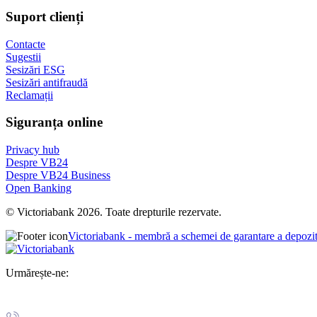
Suport clienți
Contacte
Sugestii
Sesizări ESG
Sesizări antifraudă
Reclamații
Siguranța online
Privacy hub
Despre VB24
Despre VB24 Business
Open Banking
© Victoriabank 2026. Toate drepturile rezervate.
Victoriabank - membră a schemei de garantare a depozi
Urmărește-ne: