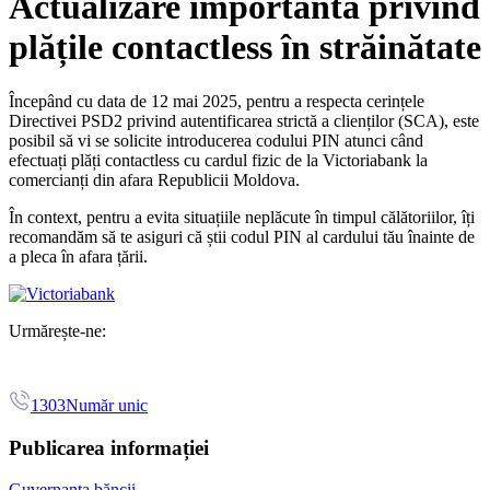
Actualizare importantă privind
plățile contactless în străinătate
Începând cu data de 12 mai 2025, pentru a respecta cerințele
Directivei PSD2 privind autentificarea strictă a clienților (SCA), este
posibil să vi se solicite introducerea codului PIN atunci când
efectuați plăți contactless cu cardul fizic de la Victoriabank la
comercianți din afara Republicii Moldova.
În context, pentru a evita situațiile neplăcute în timpul călătoriilor, îți
recomandăm să te asiguri că știi codul PIN al cardului tău înainte de
a pleca în afara țării.
Urmărește-ne:
1303
Număr unic
Publicarea informației
Guvernanța băncii