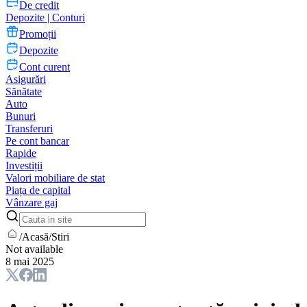
De credit
Depozite | Conturi
Promoții
Depozite
Cont curent
Asigurări
Sănătate
Auto
Bunuri
Transferuri
Pe cont bancar
Rapide
Investiții
Valori mobiliare de stat
Piața de capital
Vânzare gaj
/
Acasă
/
Stiri
Not available
8 mai 2025