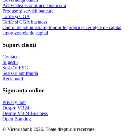
Activitatea economico-financiară
Produse și servicii bancare
Tarife și CGA
Tarife și CGA business
Cadrul de administrare, fondurile proprii și cerințele de capital,
amortizoarele de capital
Suport clienți
Contacte
Sugestii
Sesizări ESG
Sesizări antifraudă
Reclamații
Siguranța online
Privacy hub
Despre VB24
Despre VB24 Business
Open Banking
© Victoriabank 2026. Toate drepturile rezervate.