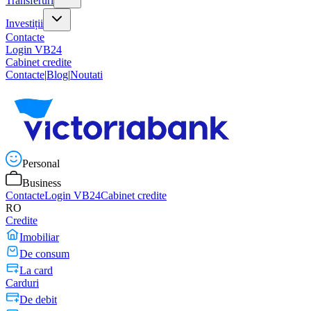
Transferuri
Investiții
Contacte
Login VB24
Cabinet credite
Contacte
|
Blog
|
Noutati
Personal
Business
Contacte
Login VB24
Cabinet credite
RO
Credite
Imobiliar
De consum
La card
Carduri
De debit