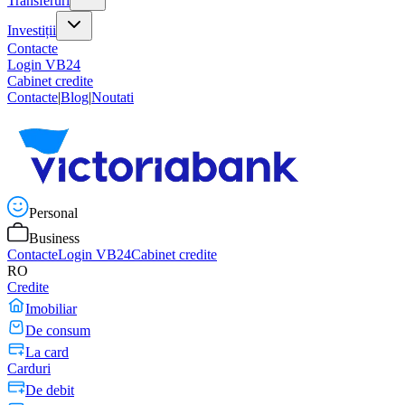
Transferuri
Investiții
Contacte
Login VB24
Cabinet credite
Contacte
|
Blog
|
Noutati
Personal
Business
Contacte
Login VB24
Cabinet credite
RO
Credite
Imobiliar
De consum
La card
Carduri
De debit