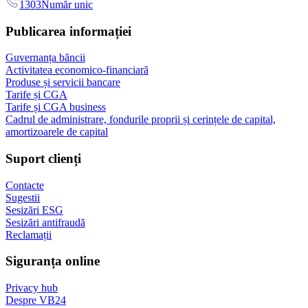
1303
Număr unic
Publicarea informației
Guvernanța băncii
Activitatea economico-financiară
Produse și servicii bancare
Tarife și CGA
Tarife și CGA business
Cadrul de administrare, fondurile proprii și cerințele de capital,
amortizoarele de capital
Suport clienți
Contacte
Sugestii
Sesizări ESG
Sesizări antifraudă
Reclamații
Siguranța online
Privacy hub
Despre VB24