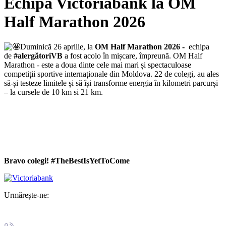
Echipa Victoriabank la OM
Half Marathon 2026
Duminică 26 aprilie, la
OM Half Marathon 2026 -
echipa
de
#alergătoriVB
a fost acolo în mișcare, împreună. OM Half
Marathon - este a doua dinte cele mai mari și spectaculoase
competiții sportive internaționale din Moldova. 22 de colegi, au ales
să-și testeze limitele și să își transforme energia în kilometri parcurși
– la cursele de 10 km si 21 km.
Bravo colegi! #TheBestIsYetToCome
Urmărește-ne: