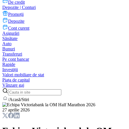
De credit
Depozite | Conturi
Promoții
Depozite
Cont curent
Asigurări
Sănătate
Auto
Bunuri
Transferuri
Pe cont bancar
Rapide
Investiții
Valori mobiliare de stat
Piața de capital
Vânzare gaj
/
Acasă
/
Stiri
27 aprilie 2026