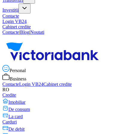
Transferuri
Investiții
Contacte
Login VB24
Cabinet credite
Contacte
|
Blog
|
Noutati
Personal
Business
Contacte
Login VB24
Cabinet credite
RO
Credite
Imobiliar
De consum
La card
Carduri
De debit