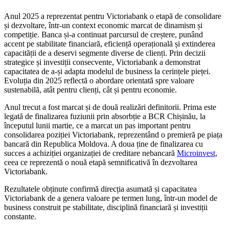
Anul 2025 a reprezentat pentru Victoriabank o etapă de consolidare
și dezvoltare, într-un context economic marcat de dinamism și
competiție. Banca și-a continuat parcursul de creștere, punând
accent pe stabilitate financiară, eficiență operațională și extinderea
capacității de a deservi segmente diverse de clienți. Prin decizii
strategice și investiții consecvente, Victoriabank a demonstrat
capacitatea de a-și adapta modelul de business la cerințele pieței.
Evoluția din 2025 reflectă o abordare orientată spre valoare
sustenabilă, atât pentru clienți, cât și pentru economie.
Anul trecut a fost marcat și de două realizări definitorii. Prima este
legată de finalizarea fuziunii prin absorbție a BCR Chișinău, la
începutul lunii martie, ce a marcat un pas important pentru
consolidarea poziției Victoriabank, reprezentând o premieră pe piața
bancară din Republica Moldova. A doua ține de finalizarea cu
succes a achiziției organizației de creditare nebancară
Microinvest
,
ceea ce reprezentă o nouă etapă semnificativă în dezvoltarea
Victoriabank.
Rezultatele obținute confirmă direcția asumată și capacitatea
Victoriabank de a genera valoare pe termen lung, într-un model de
business construit pe stabilitate, disciplină financiară și investiții
constante.