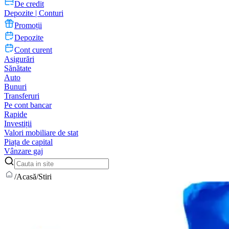
De credit
Depozite | Conturi
Promoții
Depozite
Cont curent
Asigurări
Sănătate
Auto
Bunuri
Transferuri
Pe cont bancar
Rapide
Investiții
Valori mobiliare de stat
Piața de capital
Vânzare gaj
/
Acasă
/
Stiri