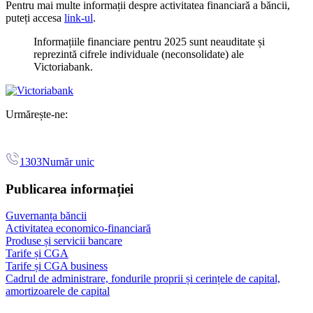
Pentru mai multe informații despre activitatea financiară a băncii,
puteți accesa
link-ul
.
Informațiile financiare pentru 2025 sunt neauditate și
reprezintă cifrele individuale (neconsolidate) ale
Victoriabank.
Urmărește-ne:
1303
Număr unic
Publicarea informației
Guvernanța băncii
Activitatea economico-financiară
Produse și servicii bancare
Tarife și CGA
Tarife și CGA business
Cadrul de administrare, fondurile proprii și cerințele de capital,
amortizoarele de capital