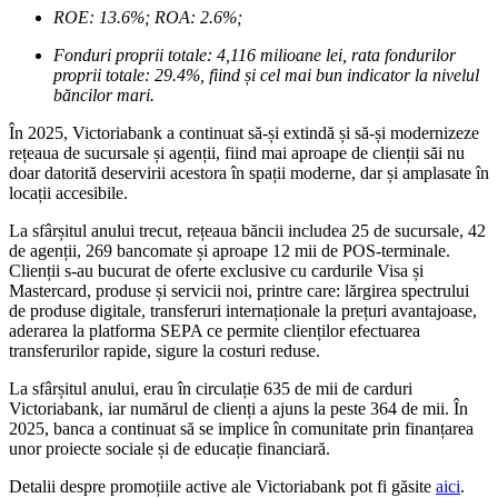
ROE: 13.6%; ROA: 2.6%;
Fonduri proprii totale: 4,116 milioane lei, rata fondurilor
proprii totale: 29.4%,
fiind și cel mai bun indicator la nivelul
băncilor mari.
În 2025, Victoriabank a continuat să-și extindă și să-și modernizeze
rețeaua de sucursale și agenții, fiind mai aproape de clienții săi nu
doar datorită deservirii acestora în spații moderne, dar și amplasate în
locații accesibile.
La sfârșitul anului trecut, rețeaua băncii includea 25 de sucursale, 42
de agenții, 269 bancomate și aproape 12 mii de POS-terminale.
Clienții s-au bucurat de oferte exclusive cu cardurile Visa și
Mastercard, produse și servicii noi, printre care: lărgirea spectrului
de produse digitale, transferuri internaționale la prețuri avantajoase,
aderarea la platforma SEPA ce permite clienților efectuarea
transferurilor rapide, sigure la costuri reduse.
La sfârșitul anului, erau în circulație 635 de mii de carduri
Victoriabank, iar numărul de clienți a ajuns la peste 364 de mii. În
2025, banca a continuat să se implice în comunitate prin finanțarea
unor proiecte sociale și de educație financiară.
Detalii despre promoțiile active ale Victoriabank pot fi găsite
aici
.