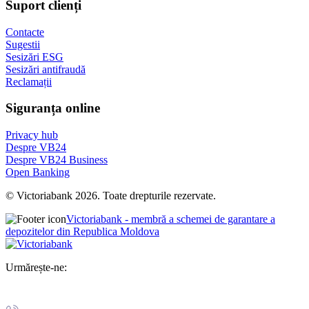
Suport clienți
Contacte
Sugestii
Sesizări ESG
Sesizări antifraudă
Reclamații
Siguranța online
Privacy hub
Despre VB24
Despre VB24 Business
Open Banking
© Victoriabank 2026. Toate drepturile rezervate.
Victoriabank - membră a schemei de garantare a
depozitelor din Republica Moldova
Urmărește-ne: