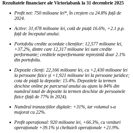
Rezultatele financiare ale Victoriabank la 31 decembrie 2025
Profit net:
750 milioane lei*, în creștere cu 24.8% față de
2024.
Active: 31,478 milioane lei, cotă de piață 16.6%, +2.1 p.p.
față de începutul anului.
Portofoliu credite acordate clienților: 12,577 milioane lei,
+37.2%, dintre care 12,317 milioane lei sunt credite
performante; creditele neperformante reprezintă doar 2.1%
din portofoliu.
Depozite clienți: 22,166 milioane lei, cu +2,430 milioane lei
la persoane fizice și +1,921 milioane lei la persoane juridice;
cota de piață la depozite: 15.4%. Depozitele la termen
deschise online pe parcursul anului au ajuns la 84% din
numărul total de depozite la termen deschise de persoanele
fizice (față de 77% în 2024).
Numărul tranzacțiilor digitale: +31%, iar volumul s-a
majorat cu 22%.
Profit operațional: 920 milioane lei, +66.3%, cu venituri
operaționale +39.1% și cheltuieli operaționale +21.9%.