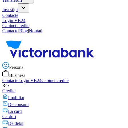
Transferuri
Investiții
Contacte
Login VB24
Cabinet credite
Contacte
|
Blog
|
Noutati
Personal
Business
Contacte
Login VB24
Cabinet credite
RO
Credite
Imobiliar
De consum
La card
Carduri
De debit