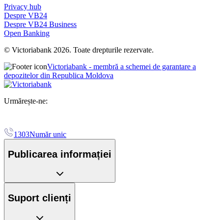
Privacy hub
Despre VB24
Despre VB24 Business
Open Banking
© Victoriabank 2026. Toate drepturile rezervate.
Victoriabank - membră a schemei de garantare a
depozitelor din Republica Moldova
Urmărește-ne:
1303
Număr unic
Publicarea informației
Suport clienți