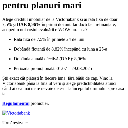
pentru planuri mari
Alege creditul imobiliar de la Victoriabank și ai rată fixă de doar
7,5% și
DAE 8,96%
în primii doi ani. Iar dacă faci refinanțare,
acoperim noi costul evaluării e WOW nu-i asa?
Rată fixă de 7,5% în primele 24 de luni
Dobândă flotantă de 8,82% începând cu luna a 25-a
Dobânda anuală efectivă (DAE): 8,96%
Perioada promoțională: 01.07 – 29.08.2025
Știi exact cât plătești în fiecare lună, fără bătăi de cap. Vino la
Victoriabank până la finalul verii și alege predictibilitatea atunci
când ai cea mai mare nevoie de ea – la începutul drumului spre casa
ta.
Regulamentul
promoției.
Urmărește-ne: