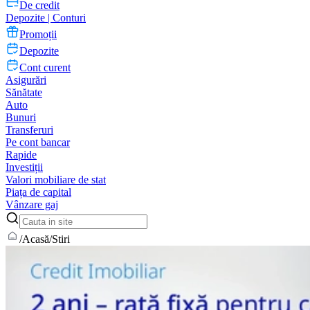
De credit
Depozite | Conturi
Promoții
Depozite
Cont curent
Asigurări
Sănătate
Auto
Bunuri
Transferuri
Pe cont bancar
Rapide
Investiții
Valori mobiliare de stat
Piața de capital
Vânzare gaj
/
Acasă
/
Stiri