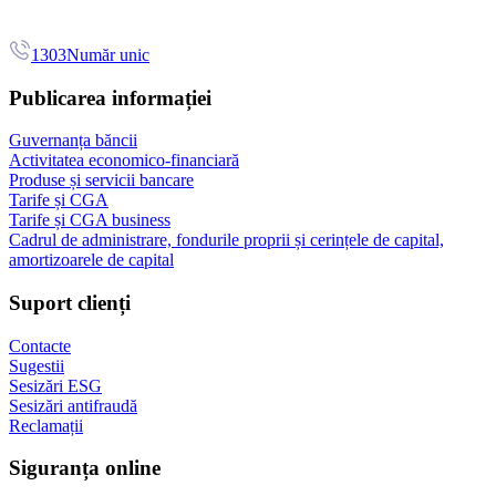
1303
Număr unic
Publicarea informației
Guvernanța băncii
Activitatea economico-financiară
Produse și servicii bancare
Tarife și CGA
Tarife și CGA business
Cadrul de administrare, fondurile proprii și cerințele de capital,
amortizoarele de capital
Suport clienți
Contacte
Sugestii
Sesizări ESG
Sesizări antifraudă
Reclamații
Siguranța online