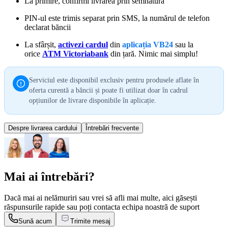
La primire, confirmi livrarea prin semnătură
PIN-ul este trimis separat prin SMS, la numărul de telefon
declarat băncii
La sfârșit,
activezi cardul
din
aplicația VB24
sau la
orice
ATM Victoriabank
din țară. Nimic mai simplu!
Serviciul este disponibil exclusiv pentru produsele aflate în
oferta curentă a băncii și poate fi utilizat doar în cadrul
opțiunilor de livrare disponibile în aplicație.
Despre livrarea cardului
Întrebări frecvente
Mai ai întrebări?
Dacă mai ai nelămuriri sau vrei să afli mai multe, aici găsești
răspunsurile rapide sau poți contacta echipa noastră de suport
Sună acum
Trimite mesaj