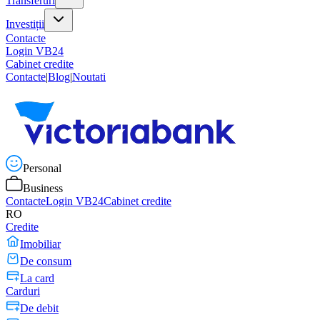
Transferuri
Investiții
Contacte
Login VB24
Cabinet credite
Contacte
|
Blog
|
Noutati
Personal
Business
Contacte
Login VB24
Cabinet credite
RO
Credite
Imobiliar
De consum
La card
Carduri
De debit