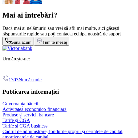
Mai ai întrebări?
Dacă mai ai nelămuriri sau vrei să afli mai multe, aici găsești
răspunsurile rapide sau poți contacta echipa noastră de suport
Sună acum
Trimite mesaj
Urmărește-ne:
1303
Număr unic
Publicarea informației
Guvernanța băncii
Activitatea economico-financiară
Produse și servicii bancare
Tarife și CGA
Tarife și CGA business
Cadrul de administrare, fondurile proprii și cerințele de capital,
amortizoarele de capital