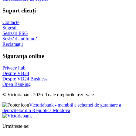
Suport clienți
Contacte
Sugestii
Sesizări ESG
Sesizări antifraudă
Reclamații
Siguranța online
Privacy hub
Despre VB24
Despre VB24 Business
Open Banking
© Victoriabank 2026. Toate drepturile rezervate.
Victoriabank - membră a schemei de garantare a
depozitelor din Republica Moldova
Urmărește-ne: