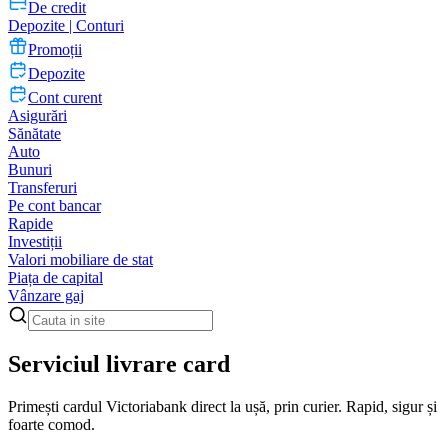
De credit
Depozite | Conturi
Promoții
Depozite
Cont curent
Asigurări
Sănătate
Auto
Bunuri
Transferuri
Pe cont bancar
Rapide
Investiții
Valori mobiliare de stat
Piața de capital
Vânzare gaj
Serviciul livrare card
Primești cardul Victoriabank direct la ușă, prin curier. Rapid, sigur și
foarte comod.