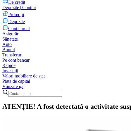
De credit
Depozite | Conturi
Promoții
Depozite
Cont curent
Asigurări
Sănătate
Auto
Bunuri
Transferuri
Pe cont bancar
Rapide
Investiții
Valori mobiliare de stat
Piața de capital
Vânzare gaj
ATENȚIE! A fost detectată o activitate su