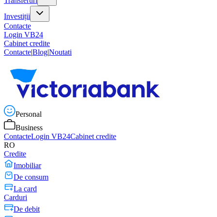
Transferuri
Investiții
Contacte
Login VB24
Cabinet credite
Contacte
|
Blog
|
Noutati
Personal
Business
Contacte
Login VB24
Cabinet credite
RO
Credite
Imobiliar
De consum
La card
Carduri
De debit