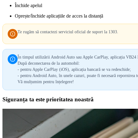
Închide apelul
Oprește/închide aplicațiile de acces la distanță
Te rugăm să contactezi serviciul oficial de suport la 1303.
În timpul utilizării Android Auto sau Apple CarPlay, aplicația VB24 
După deconectarea de la automobil:
- pentru Apple CarPlay (iOS), aplicația bancară se va redeschide;
- pentru Android Auto, în unele cazuri, poate fi necesară repornirea t
Vă mulțumim pentru înțelegere!
Siguranța ta este prioritatea noastră