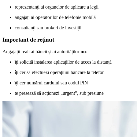
reprezentanți ai organelor de aplicare a legii
angajați ai operatorilor de telefonie mobilă
consultanți sau brokeri de investiții
Important de reținut
Angajații reali ai băncii și ai autorităților
nu
:
îți solicită instalarea aplicațiilor de acces la distanță
îți cer să efectuezi operațiuni bancare la telefon
îți cer numărul cardului sau codul PIN
te presează să acționezi „urgent”, sub presiune