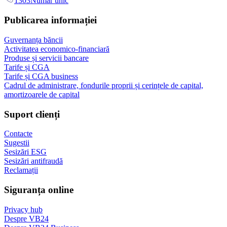
1303
Număr unic
Publicarea informației
Guvernanța băncii
Activitatea economico-financiară
Produse și servicii bancare
Tarife și CGA
Tarife și CGA business
Cadrul de administrare, fondurile proprii și cerințele de capital,
amortizoarele de capital
Suport clienți
Contacte
Sugestii
Sesizări ESG
Sesizări antifraudă
Reclamații
Siguranța online
Privacy hub
Despre VB24