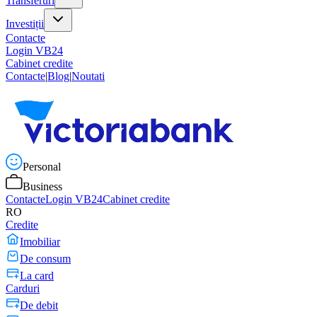
Transferuri
Investiții
Contacte
Login VB24
Cabinet credite
Contacte
|
Blog
|
Noutati
Personal
Business
Contacte
Login VB24
Cabinet credite
RO
Credite
Imobiliar
De consum
La card
Carduri
De debit