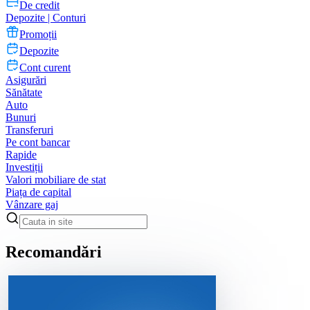
De credit
Depozite | Conturi
Promoții
Depozite
Cont curent
Asigurări
Sănătate
Auto
Bunuri
Transferuri
Pe cont bancar
Rapide
Investiții
Valori mobiliare de stat
Piața de capital
Vânzare gaj
Recomandări