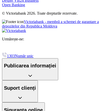
Despre VB24 Business
Open Banking
© Victoriabank 2026. Toate drepturile rezervate.
Victoriabank - membră a schemei de garantare a
depozitelor din Republica Moldova
Urmărește-ne:
1303
Număr unic
Publicarea informației
Suport clienți
Siguranța online