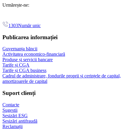
Urmărește-ne:
1303
Număr unic
Publicarea informației
Guvernanța băncii
Activitatea economico-financiară
Produse și servicii bancare
Tarife și CGA
Tarife și CGA business
Cadrul de administrare, fondurile proprii și cerințele de capital,
amortizoarele de capital
Suport clienți
Contacte
Sugestii
Sesizări ESG
Sesizări antifraudă
Reclamații