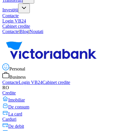
Transferuri
Investiții
Contacte
Login VB24
Cabinet credite
Contacte
|
Blog
|
Noutati
Personal
Business
Contacte
Login VB24
Cabinet credite
RO
Credite
Imobiliar
De consum
La card
Carduri
De debit