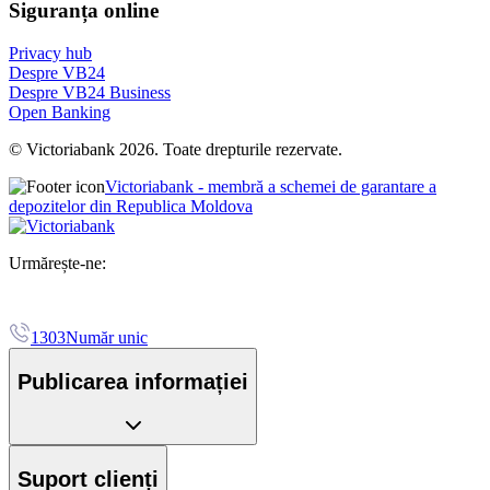
Siguranța online
Privacy hub
Despre VB24
Despre VB24 Business
Open Banking
© Victoriabank 2026. Toate drepturile rezervate.
Victoriabank - membră a schemei de garantare a
depozitelor din Republica Moldova
Urmărește-ne:
1303
Număr unic
Publicarea informației
Suport clienți