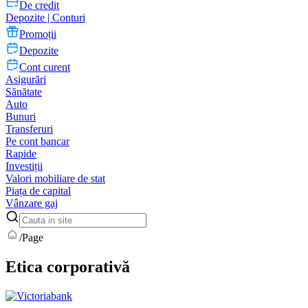
De credit
Depozite | Conturi
Promoții
Depozite
Cont curent
Asigurări
Sănătate
Auto
Bunuri
Transferuri
Pe cont bancar
Rapide
Investiții
Valori mobiliare de stat
Piața de capital
Vânzare gaj
/
Page
Etica corporativă