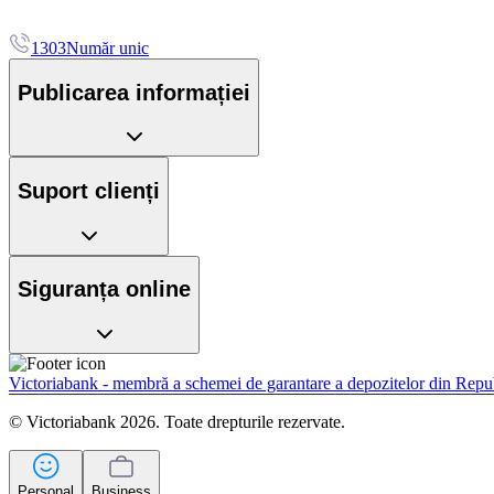
1303
Număr unic
Publicarea informației
Suport clienți
Siguranța online
Victoriabank - membră a schemei de garantare a depozitelor din Rep
© Victoriabank 2026. Toate drepturile rezervate.
Personal
Business