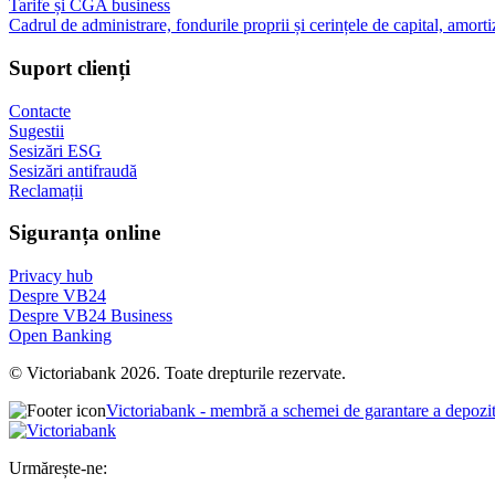
Tarife și CGA business
Cadrul de administrare, fondurile proprii și cerințele de capital, amorti
Suport clienți
Contacte
Sugestii
Sesizări ESG
Sesizări antifraudă
Reclamații
Siguranța online
Privacy hub
Despre VB24
Despre VB24 Business
Open Banking
© Victoriabank 2026. Toate drepturile rezervate.
Victoriabank - membră a schemei de garantare a depozi
Urmărește-ne: