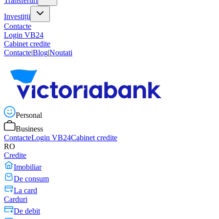
Transferuri
Investiții
Contacte
Login VB24
Cabinet credite
Contacte
|
Blog
|
Noutati
Personal
Business
Contacte
Login VB24
Cabinet credite
RO
Credite
Imobiliar
De consum
La card
Carduri
De debit