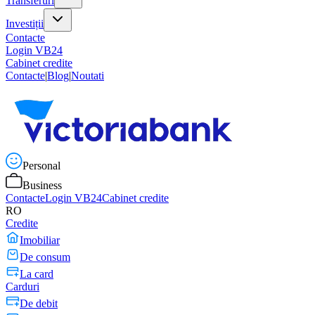
Transferuri
Investiții
Contacte
Login VB24
Cabinet credite
Contacte
|
Blog
|
Noutati
Personal
Business
Contacte
Login VB24
Cabinet credite
RO
Credite
Imobiliar
De consum
La card
Carduri
De debit