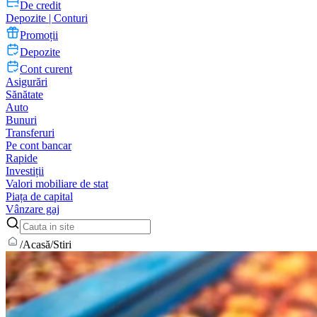
De credit
Depozite | Conturi
Promoții
Depozite
Cont curent
Asigurări
Sănătate
Auto
Bunuri
Transferuri
Pe cont bancar
Rapide
Investiții
Valori mobiliare de stat
Piața de capital
Vânzare gaj
/
Acasă
/
Stiri