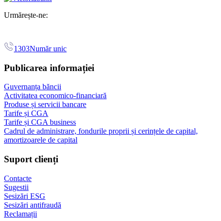
Urmărește-ne:
1303
Număr unic
Publicarea informației
Guvernanța băncii
Activitatea economico-financiară
Produse și servicii bancare
Tarife și CGA
Tarife și CGA business
Cadrul de administrare, fondurile proprii și cerințele de capital,
amortizoarele de capital
Suport clienți
Contacte
Sugestii
Sesizări ESG
Sesizări antifraudă
Reclamații