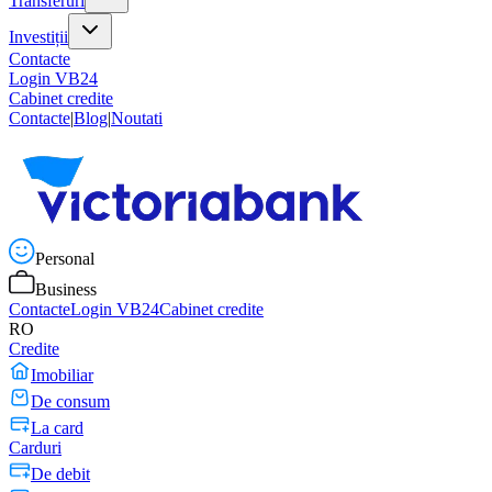
Transferuri
Investiții
Contacte
Login VB24
Cabinet credite
Contacte
|
Blog
|
Noutati
Personal
Business
Contacte
Login VB24
Cabinet credite
RO
Credite
Imobiliar
De consum
La card
Carduri
De debit