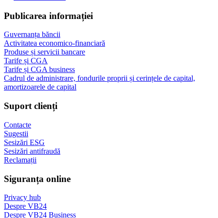
Publicarea informației
Guvernanța băncii
Activitatea economico-financiară
Produse și servicii bancare
Tarife și CGA
Tarife și CGA business
Cadrul de administrare, fondurile proprii și cerințele de capital,
amortizoarele de capital
Suport clienți
Contacte
Sugestii
Sesizări ESG
Sesizări antifraudă
Reclamații
Siguranța online
Privacy hub
Despre VB24
Despre VB24 Business