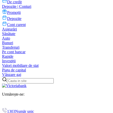
De credit
Depozite | Conturi
Promoții
Depozite
Cont curent
Asigurări
Sănătate
Auto
Bunuri
Transferuri
Pe cont bancar
Rapide
Investiții
Valori mobiliare de stat
Piața de capital
Vânzare gaj
Urmărește-ne:
1303
Număr unic