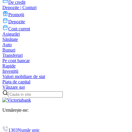
De credit
Depozite | Conturi
Promoții
Depozite
Cont curent
Asigurări
Sănătate
Auto
Bunuri
Transferuri
Pe cont bancar
Rapide
Investiții
Valori mobiliare de stat
Piața de capital
Vânzare gaj
Urmărește-ne:
1303
Număr unic