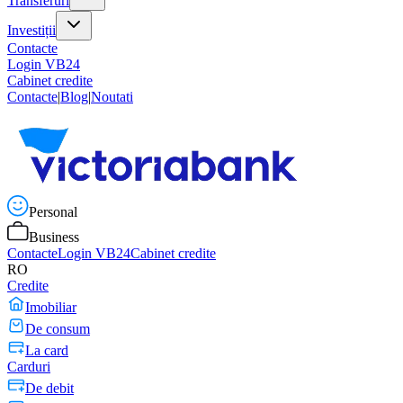
Transferuri
Investiții
Contacte
Login VB24
Cabinet credite
Contacte
|
Blog
|
Noutati
Personal
Business
Contacte
Login VB24
Cabinet credite
RO
Credite
Imobiliar
De consum
La card
Carduri
De debit