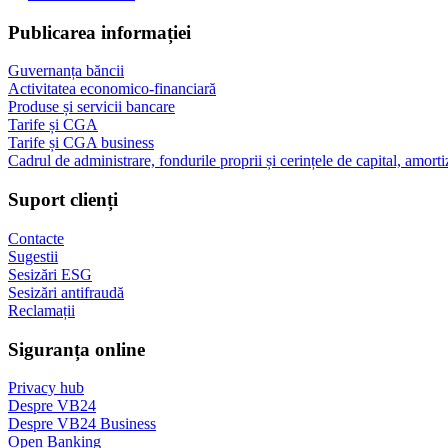
Publicarea informației
Guvernanța băncii
Activitatea economico-financiară
Produse și servicii bancare
Tarife și CGA
Tarife și CGA business
Cadrul de administrare, fondurile proprii și cerințele de capital, amorti
Suport clienți
Contacte
Sugestii
Sesizări ESG
Sesizări antifraudă
Reclamații
Siguranța online
Privacy hub
Despre VB24
Despre VB24 Business
Open Banking