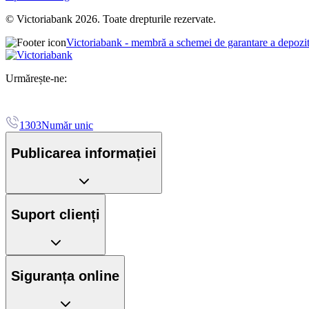
© Victoriabank 2026. Toate drepturile rezervate.
Victoriabank - membră a schemei de garantare a depozi
Urmărește-ne:
1303
Număr unic
Publicarea informației
Suport clienți
Siguranța online