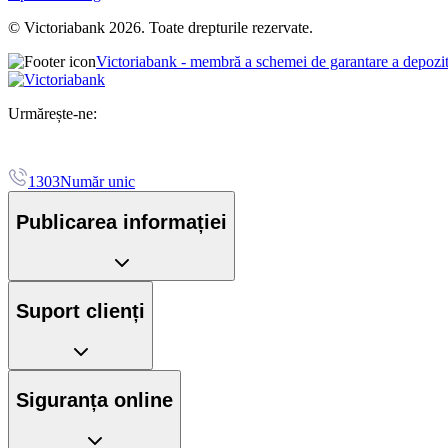
© Victoriabank 2026. Toate drepturile rezervate.
Victoriabank - membră a schemei de garantare a depozi
Urmărește-ne:
1303
Număr unic
Publicarea informației
Suport clienți
Siguranța online