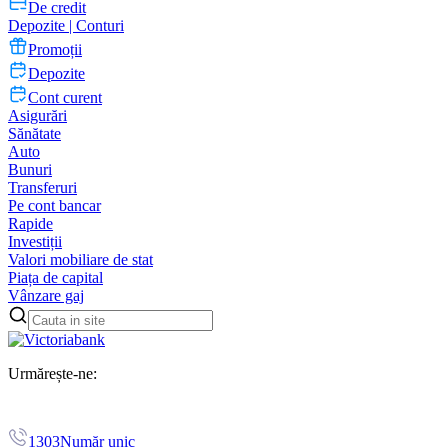
De credit
Depozite | Conturi
Promoții
Depozite
Cont curent
Asigurări
Sănătate
Auto
Bunuri
Transferuri
Pe cont bancar
Rapide
Investiții
Valori mobiliare de stat
Piața de capital
Vânzare gaj
Urmărește-ne:
1303
Număr unic