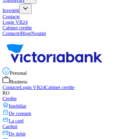
Transferuri
Investiții
Contacte
Login VB24
Cabinet credite
Contacte
|
Blog
|
Noutati
Personal
Business
Contacte
Login VB24
Cabinet credite
RO
Credite
Imobiliar
De consum
La card
Carduri
De debit