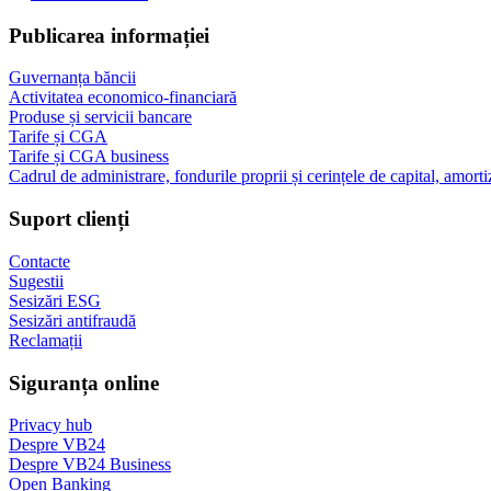
Publicarea informației
Guvernanța băncii
Activitatea economico-financiară
Produse și servicii bancare
Tarife și CGA
Tarife și CGA business
Cadrul de administrare, fondurile proprii și cerințele de capital, amorti
Suport clienți
Contacte
Sugestii
Sesizări ESG
Sesizări antifraudă
Reclamații
Siguranța online
Privacy hub
Despre VB24
Despre VB24 Business
Open Banking