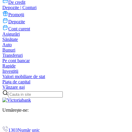
De credit
Depozite | Conturi
Promoții
Depozite
Cont curent
Asigurări
Sănătate
Auto
Bunuri
Transferuri
Pe cont bancar
Rapide
Investiții
Valori mobiliare de stat
Piața de capital
Vânzare gaj
Urmărește-ne:
1303
Număr unic