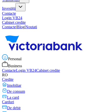
Transferuri
Investiții
Contacte
Login VB24
Cabinet credite
Contacte
|
Blog
|
Noutati
Personal
Business
Contacte
Login VB24
Cabinet credite
RO
Credite
Imobiliar
De consum
La card
Carduri
De debit