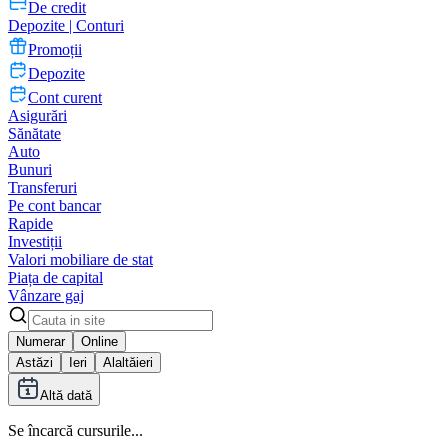
De credit
Depozite | Conturi
Promoții
Depozite
Cont curent
Asigurări
Sănătate
Auto
Bunuri
Transferuri
Pe cont bancar
Rapide
Investiții
Valori mobiliare de stat
Piața de capital
Vânzare gaj
Numerar
Online
Astăzi
Ieri
Alaltăieri
Altă dată
Se încarcă cursurile...