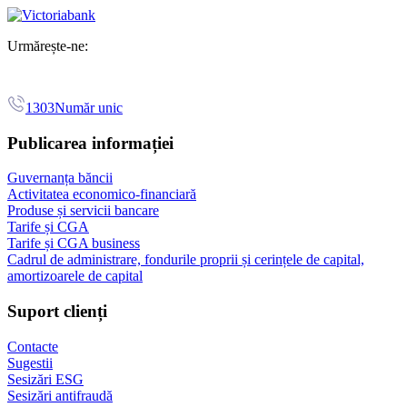
Urmărește-ne:
1303
Număr unic
Publicarea informației
Guvernanța băncii
Activitatea economico-financiară
Produse și servicii bancare
Tarife și CGA
Tarife și CGA business
Cadrul de administrare, fondurile proprii și cerințele de capital,
amortizoarele de capital
Suport clienți
Contacte
Sugestii
Sesizări ESG
Sesizări antifraudă