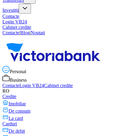
Transferuri
Investiții
Contacte
Login VB24
Cabinet credite
Contacte
|
Blog
|
Noutati
Personal
Business
Contacte
Login VB24
Cabinet credite
RO
Credite
Imobiliar
De consum
La card
Carduri
De debit