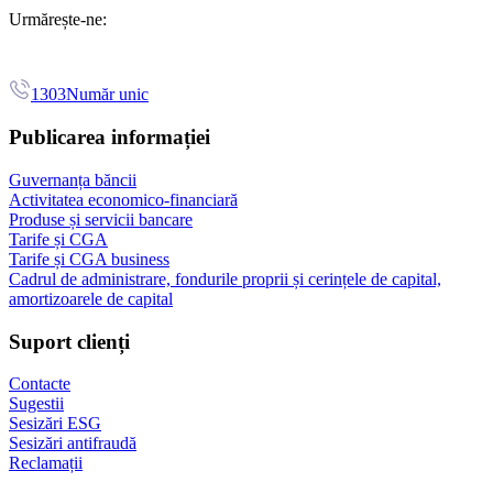
Urmărește-ne:
1303
Număr unic
Publicarea informației
Guvernanța băncii
Activitatea economico-financiară
Produse și servicii bancare
Tarife și CGA
Tarife și CGA business
Cadrul de administrare, fondurile proprii și cerințele de capital,
amortizoarele de capital
Suport clienți
Contacte
Sugestii
Sesizări ESG
Sesizări antifraudă
Reclamații