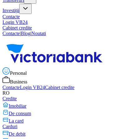
Transferuri
Investiții
Contacte
Login VB24
Cabinet credite
Contacte
|
Blog
|
Noutati
Personal
Business
Contacte
Login VB24
Cabinet credite
RO
Credite
Imobiliar
De consum
La card
Carduri
De debit