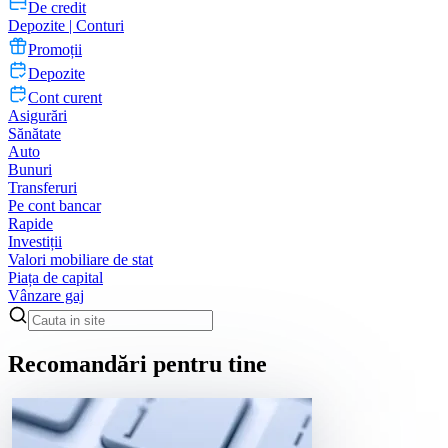
De credit
Depozite | Conturi
Promoții
Depozite
Cont curent
Asigurări
Sănătate
Auto
Bunuri
Transferuri
Pe cont bancar
Rapide
Investiții
Valori mobiliare de stat
Piața de capital
Vânzare gaj
Recomandări pentru tine