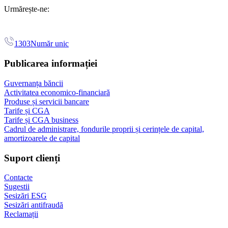
Urmărește-ne:
1303
Număr unic
Publicarea informației
Guvernanța băncii
Activitatea economico-financiară
Produse și servicii bancare
Tarife și CGA
Tarife și CGA business
Cadrul de administrare, fondurile proprii și cerințele de capital,
amortizoarele de capital
Suport clienți
Contacte
Sugestii
Sesizări ESG
Sesizări antifraudă
Reclamații