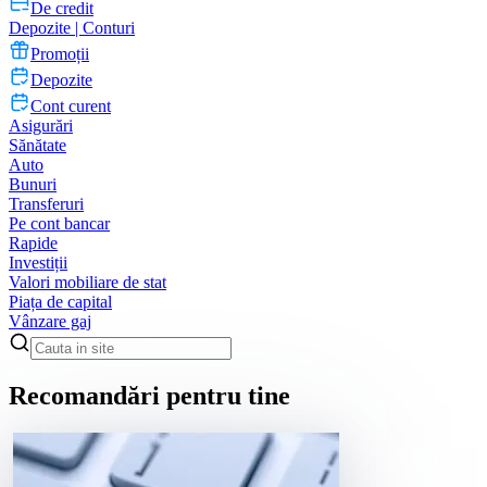
De credit
Depozite | Conturi
Promoții
Depozite
Cont curent
Asigurări
Sănătate
Auto
Bunuri
Transferuri
Pe cont bancar
Rapide
Investiții
Valori mobiliare de stat
Piața de capital
Vânzare gaj
Recomandări pentru tine