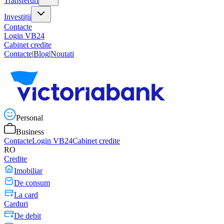
Transferuri
Investiții
Contacte
Login VB24
Cabinet credite
Contacte
|
Blog
|
Noutati
Personal
Business
Contacte
Login VB24
Cabinet credite
RO
Credite
Imobiliar
De consum
La card
Carduri
De debit