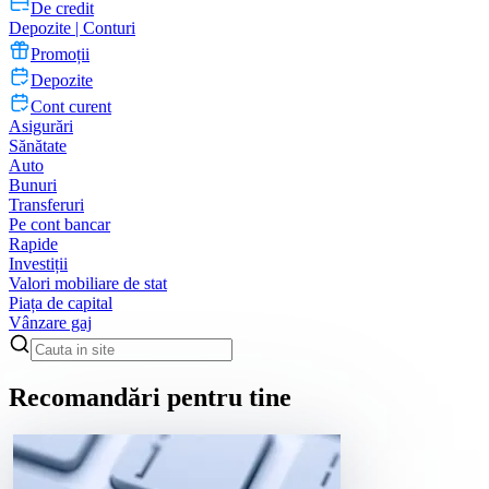
De credit
Depozite | Conturi
Promoții
Depozite
Cont curent
Asigurări
Sănătate
Auto
Bunuri
Transferuri
Pe cont bancar
Rapide
Investiții
Valori mobiliare de stat
Piața de capital
Vânzare gaj
Recomandări pentru tine