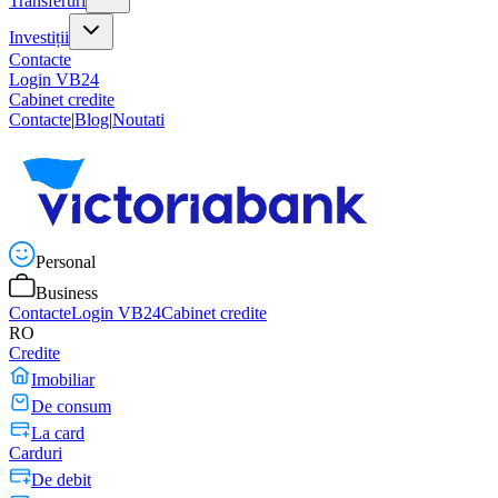
Transferuri
Investiții
Contacte
Login VB24
Cabinet credite
Contacte
|
Blog
|
Noutati
Personal
Business
Contacte
Login VB24
Cabinet credite
RO
Credite
Imobiliar
De consum
La card
Carduri
De debit