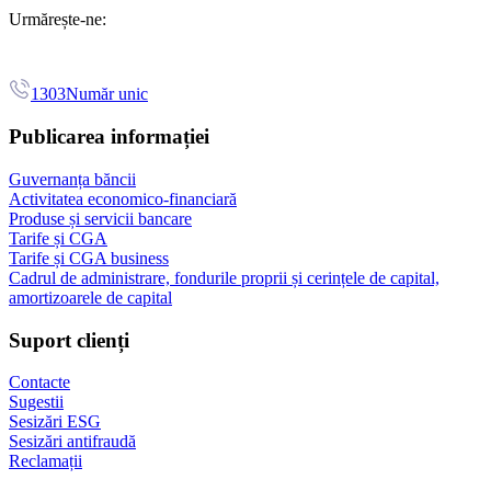
Urmărește-ne:
1303
Număr unic
Publicarea informației
Guvernanța băncii
Activitatea economico-financiară
Produse și servicii bancare
Tarife și CGA
Tarife și CGA business
Cadrul de administrare, fondurile proprii și cerințele de capital,
amortizoarele de capital
Suport clienți
Contacte
Sugestii
Sesizări ESG
Sesizări antifraudă
Reclamații