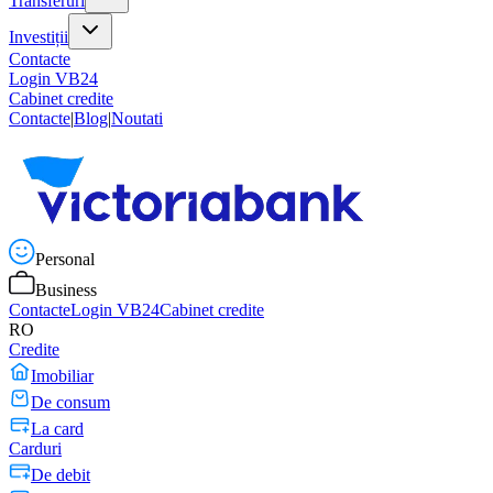
Transferuri
Investiții
Contacte
Login VB24
Cabinet credite
Contacte
|
Blog
|
Noutati
Personal
Business
Contacte
Login VB24
Cabinet credite
RO
Credite
Imobiliar
De consum
La card
Carduri
De debit