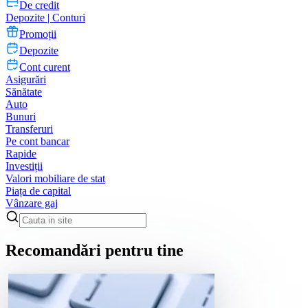
De credit
Depozite | Conturi
Promoții
Depozite
Cont curent
Asigurări
Sănătate
Auto
Bunuri
Transferuri
Pe cont bancar
Rapide
Investiții
Valori mobiliare de stat
Piața de capital
Vânzare gaj
Recomandări pentru tine