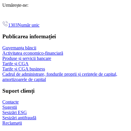
Urmărește-ne:
1303
Număr unic
Publicarea informației
Guvernanța băncii
Activitatea economico-financiară
Produse și servicii bancare
Tarife și CGA
Tarife și CGA business
Cadrul de administrare, fondurile proprii și cerințele de capital,
amortizoarele de capital
Suport clienți
Contacte
Sugestii
Sesizări ESG
Sesizări antifraudă
Reclamații