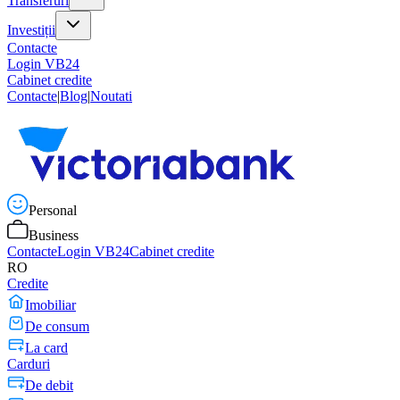
Transferuri
Investiții
Contacte
Login VB24
Cabinet credite
Contacte
|
Blog
|
Noutati
Personal
Business
Contacte
Login VB24
Cabinet credite
RO
Credite
Imobiliar
De consum
La card
Carduri
De debit