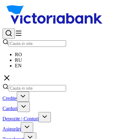
RO
RU
EN
Credite
Carduri
Depozite | Conturi
Asigurări