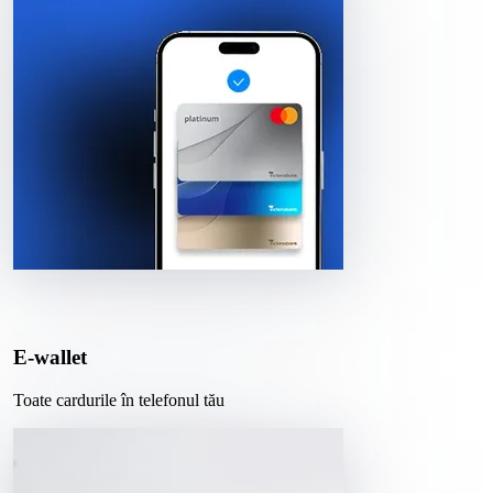
E-wallet
Toate cardurile în telefonul tău