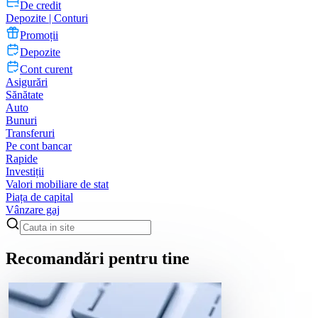
De credit
Depozite | Conturi
Promoții
Depozite
Cont curent
Asigurări
Sănătate
Auto
Bunuri
Transferuri
Pe cont bancar
Rapide
Investiții
Valori mobiliare de stat
Piața de capital
Vânzare gaj
Recomandări pentru tine