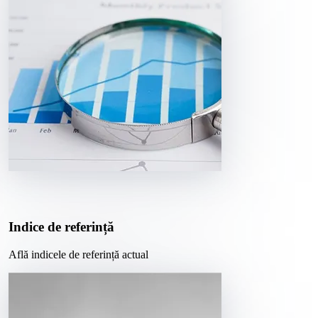
Indice de referință
Află indicele de referință actual