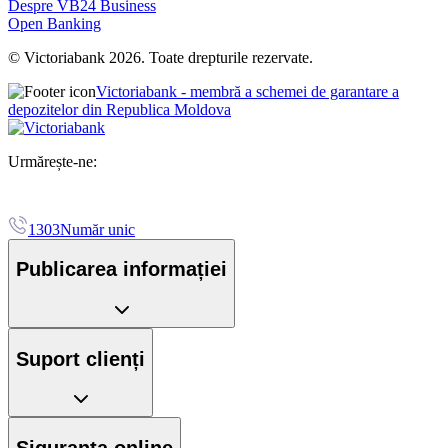
Despre VB24 Business
Open Banking
© Victoriabank 2026. Toate drepturile rezervate.
Victoriabank - membră a schemei de garantare a
depozitelor din Republica Moldova
Urmărește-ne:
1303
Număr unic
Publicarea informației
Suport clienți
Siguranța online