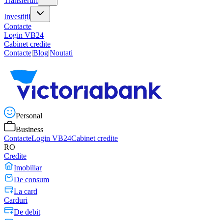
Transferuri
Investiții
Contacte
Login VB24
Cabinet credite
Contacte
|
Blog
|
Noutati
Personal
Business
Contacte
Login VB24
Cabinet credite
RO
Credite
Imobiliar
De consum
La card
Carduri
De debit