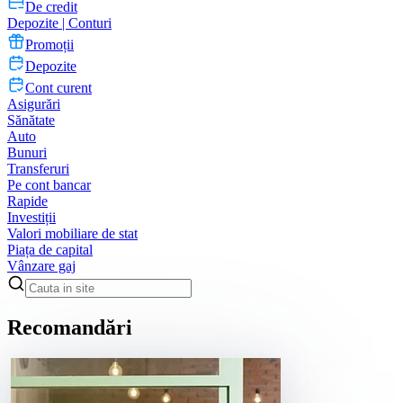
De credit
Depozite | Conturi
Promoții
Depozite
Cont curent
Asigurări
Sănătate
Auto
Bunuri
Transferuri
Pe cont bancar
Rapide
Investiții
Valori mobiliare de stat
Piața de capital
Vânzare gaj
Recomandări