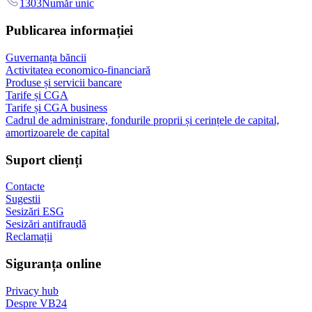
1303
Număr unic
Publicarea informației
Guvernanța băncii
Activitatea economico-financiară
Produse și servicii bancare
Tarife și CGA
Tarife și CGA business
Cadrul de administrare, fondurile proprii și cerințele de capital,
amortizoarele de capital
Suport clienți
Contacte
Sugestii
Sesizări ESG
Sesizări antifraudă
Reclamații
Siguranța online
Privacy hub
Despre VB24