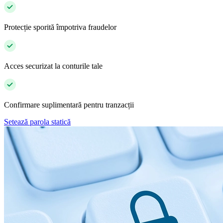
Protecție sporită împotriva fraudelor
Acces securizat la conturile tale
Confirmare suplimentară pentru tranzacții
Setează parola statică