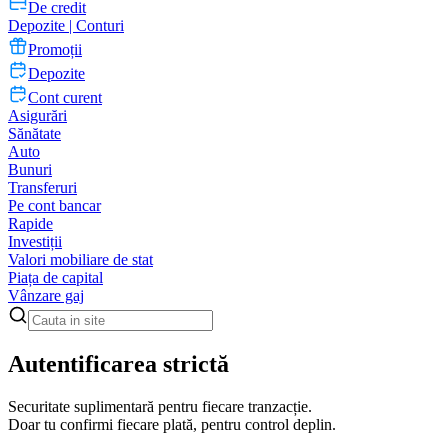
De credit
Depozite | Conturi
Promoții
Depozite
Cont curent
Asigurări
Sănătate
Auto
Bunuri
Transferuri
Pe cont bancar
Rapide
Investiții
Valori mobiliare de stat
Piața de capital
Vânzare gaj
Autentificarea strictă
Securitate suplimentară pentru fiecare tranzacție.
Doar tu confirmi fiecare plată, pentru control deplin.