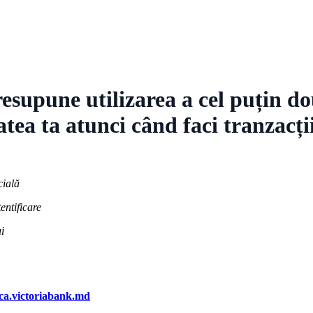
resupune utilizarea a
cel puțin do
atea ta atunci când faci tranzacții
cială
entificare
i
ca.victoriabank.md