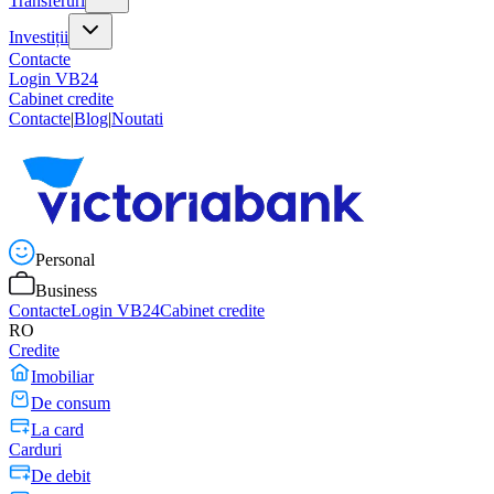
Transferuri
Investiții
Contacte
Login VB24
Cabinet credite
Contacte
|
Blog
|
Noutati
Personal
Business
Contacte
Login VB24
Cabinet credite
RO
Credite
Imobiliar
De consum
La card
Carduri
De debit