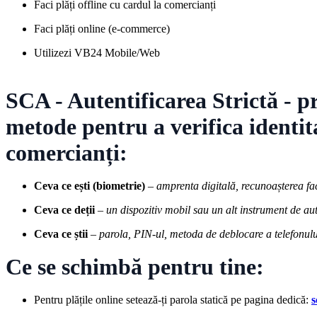
Faci plăți offline cu cardul la comercianți
Faci plăți online (e-commerce)
Utilizezi VB24 Mobile/Web
SCA - Autentificarea Strictă - p
metode
pentru a verifica identit
comercianți:
Ceva ce ești (biometrie)
–
amprenta digitală, recunoașterea fa
Ceva ce deții
–
un dispozitiv mobil sau un alt instrument de aut
Ceva ce știi
–
parola, PIN-ul, metoda de deblocare a telefonulu
Ce se schimbă pentru tine:
Pentru plățile online setează-ți parola statică pe pagina dedică:
s