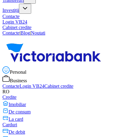
Transferuri
Investiții
Contacte
Login VB24
Cabinet credite
Contacte
|
Blog
|
Noutati
Personal
Business
Contacte
Login VB24
Cabinet credite
RO
Credite
Imobiliar
De consum
La card
Carduri
De debit