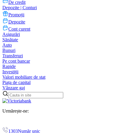
De credit
Depozite | Conturi
Promoții
Depozite
Cont curent
Asigurări
Sănătate
Auto
Bunuri
Transferuri
Pe cont bancar
Rapide
Investiții
Valori mobiliare de stat
Piața de capital
Vânzare gaj
Urmărește-ne:
1303
Număr unic