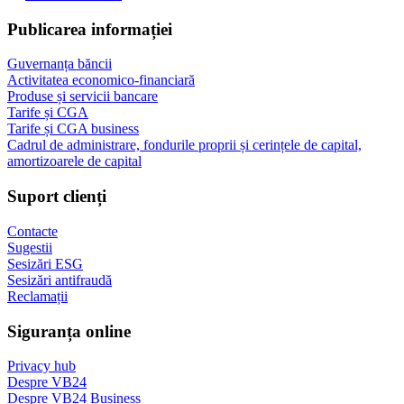
Publicarea informației
Guvernanța băncii
Activitatea economico-financiară
Produse și servicii bancare
Tarife și CGA
Tarife și CGA business
Cadrul de administrare, fondurile proprii și cerințele de capital,
amortizoarele de capital
Suport clienți
Contacte
Sugestii
Sesizări ESG
Sesizări antifraudă
Reclamații
Siguranța online
Privacy hub
Despre VB24
Despre VB24 Business