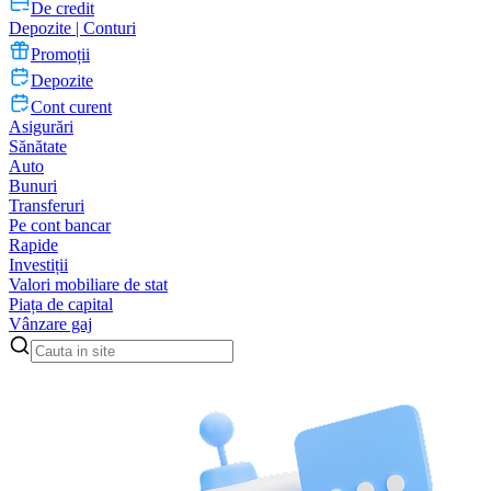
De credit
Depozite | Conturi
Promoții
Depozite
Cont curent
Asigurări
Sănătate
Auto
Bunuri
Transferuri
Pe cont bancar
Rapide
Investiții
Valori mobiliare de stat
Piața de capital
Vânzare gaj