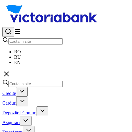
RO
RU
EN
Credite
Carduri
Depozite | Conturi
Asigurări