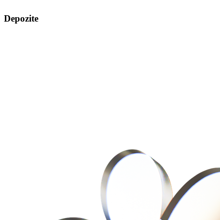
Depozite