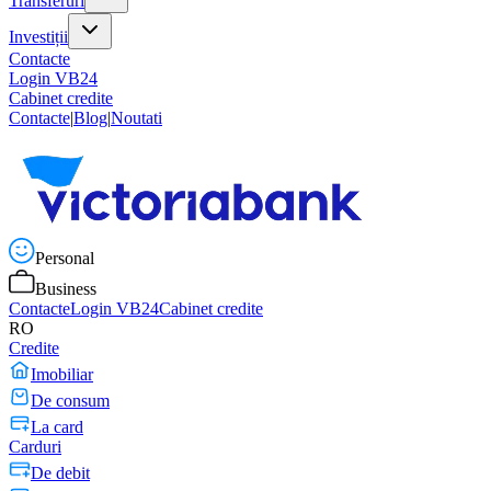
Transferuri
Investiții
Contacte
Login VB24
Cabinet credite
Contacte
|
Blog
|
Noutati
Personal
Business
Contacte
Login VB24
Cabinet credite
RO
Credite
Imobiliar
De consum
La card
Carduri
De debit