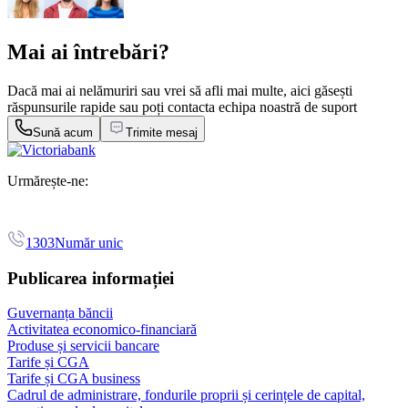
Mai ai întrebări?
Dacă mai ai nelămuriri sau vrei să afli mai multe, aici găsești
răspunsurile rapide sau poți contacta echipa noastră de suport
Sună acum
Trimite mesaj
Urmărește-ne:
1303
Număr unic
Publicarea informației
Guvernanța băncii
Activitatea economico-financiară
Produse și servicii bancare
Tarife și CGA
Tarife și CGA business
Cadrul de administrare, fondurile proprii și cerințele de capital,