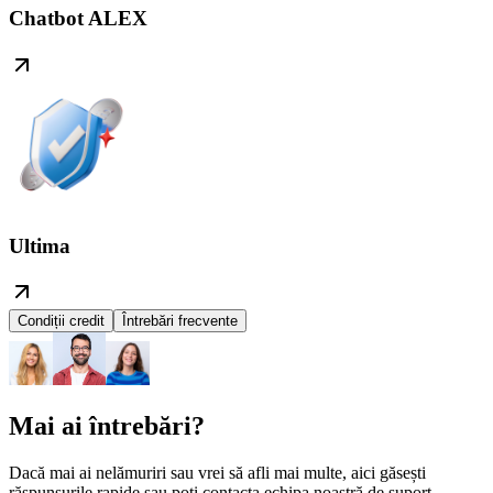
Chatbot ALEX
Ultima
Condiții credit
Întrebări frecvente
Mai ai întrebări?
Dacă mai ai nelămuriri sau vrei să afli mai multe, aici găsești
răspunsurile rapide sau poți contacta echipa noastră de suport