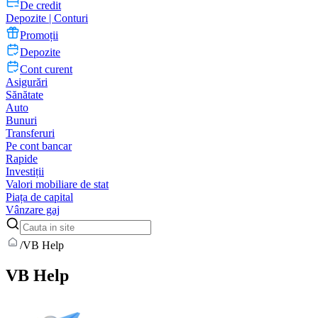
De credit
Depozite | Conturi
Promoții
Depozite
Cont curent
Asigurări
Sănătate
Auto
Bunuri
Transferuri
Pe cont bancar
Rapide
Investiții
Valori mobiliare de stat
Piața de capital
Vânzare gaj
/
VB Help
VB Help