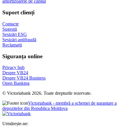
amortizoarele de capital
Suport clienți
Contacte
Sugestii
Sesizări ESG
Sesizări antifraudă
Reclamații
Siguranța online
Privacy hub
Despre VB24
Despre VB24 Business
Open Banking
© Victoriabank 2026. Toate drepturile rezervate.
Victoriabank - membră a schemei de garantare a
depozitelor din Republica Moldova
Urmărește-ne: