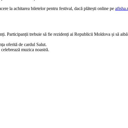
ere la achitarea biletelor pentru festival, dacă plătești online pe
afisha
tenți. Participanții trebuie să fie rezidenți ai Republicii Moldova și să a
ța oferită de cardul Salut.
e celebrează muzica noastră.