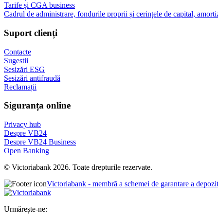
Tarife și CGA business
Cadrul de administrare, fondurile proprii și cerințele de capital, amorti
Suport clienți
Contacte
Sugestii
Sesizări ESG
Sesizări antifraudă
Reclamații
Siguranța online
Privacy hub
Despre VB24
Despre VB24 Business
Open Banking
© Victoriabank 2026. Toate drepturile rezervate.
Victoriabank - membră a schemei de garantare a depozi
Urmărește-ne: