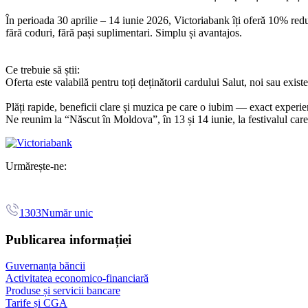
În perioada 30 aprilie – 14 iunie 2026, Victoriabank îți oferă 10% reduc
fără coduri, fără pași suplimentari. Simplu și avantajos.
Ce trebuie să știi:
Oferta este valabilă pentru toți deținătorii cardului Salut, noi sau exis
Plăți rapide, beneficii clare și muzica pe care o iubim — exact experien
Ne reunim la “Născut în Moldova”, în 13 și 14 iunie, la festivalul car
Urmărește-ne:
1303
Număr unic
Publicarea informației
Guvernanța băncii
Activitatea economico-financiară
Produse și servicii bancare
Tarife și CGA