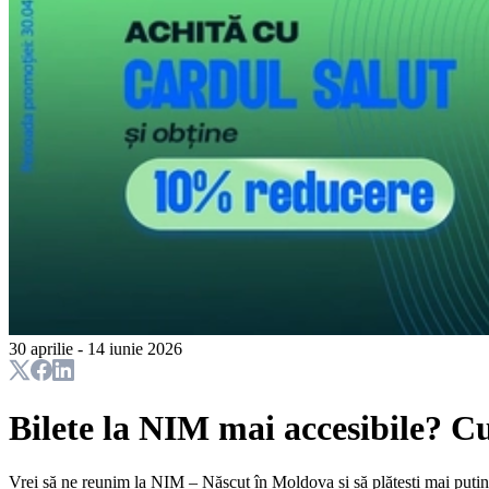
30 aprilie - 14 iunie 2026
Bilete la NIM mai accesibile? Cu
Vrei să ne reunim la NIM – Născut în Moldova și să plătești mai puțin