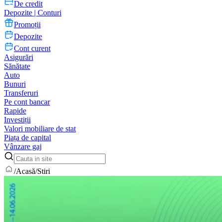
De credit
Depozite | Conturi
Promoții
Depozite
Cont curent
Asigurări
Sănătate
Auto
Bunuri
Transferuri
Pe cont bancar
Rapide
Investiții
Valori mobiliare de stat
Piața de capital
Vânzare gaj
/
Acasă
/
Stiri