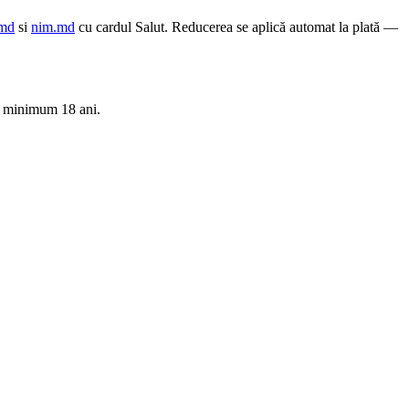
.md
si
nim.md
cu cardul Salut. Reducerea se aplică automat la plată —
ibă minimum 18 ani.