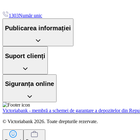
1303
Număr unic
Publicarea informației
Suport clienți
Siguranța online
Victoriabank - membră a schemei de garantare a depozitelor din Rep
© Victoriabank 2026. Toate drepturile rezervate.