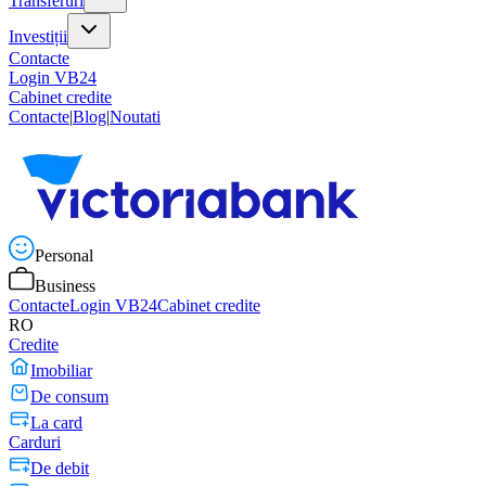
Transferuri
Investiții
Contacte
Login VB24
Cabinet credite
Contacte
|
Blog
|
Noutati
Personal
Business
Contacte
Login VB24
Cabinet credite
RO
Credite
Imobiliar
De consum
La card
Carduri
De debit