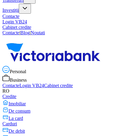
Transferuri
Investiții
Contacte
Login VB24
Cabinet credite
Contacte
|
Blog
|
Noutati
Personal
Business
Contacte
Login VB24
Cabinet credite
RO
Credite
Imobiliar
De consum
La card
Carduri
De debit