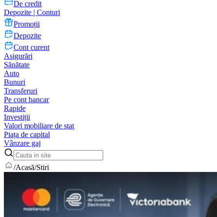
De credit
Depozite | Conturi
Promoții
Depozite
Cont curent
Asigurări
Sănătate
Auto
Bunuri
Transferuri
Pe cont bancar
Rapide
Investiții
Valori mobiliare de stat
Piața de capital
Vânzare gaj
/
Acasă
/
Stiri