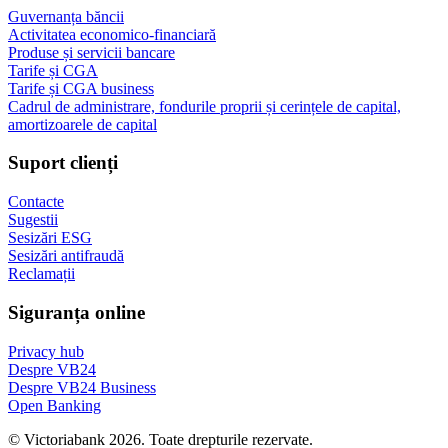
Guvernanța băncii
Activitatea economico-financiară
Produse și servicii bancare
Tarife și CGA
Tarife și CGA business
Cadrul de administrare, fondurile proprii și cerințele de capital,
amortizoarele de capital
Suport clienți
Contacte
Sugestii
Sesizări ESG
Sesizări antifraudă
Reclamații
Siguranța online
Privacy hub
Despre VB24
Despre VB24 Business
Open Banking
© Victoriabank 2026. Toate drepturile rezervate.