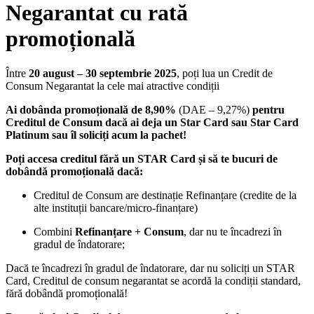
Negarantat cu rată
promoțională
Între
20 august – 30 septembrie 2025
, poți lua un Credit de
Consum Negarantat la cele mai atractive condiții
Ai dobânda promoțională de 8,90%
(DAE – 9,27%)
pentru
Creditul de Consum dacă ai deja un Star Card sau Star Card
Platinum sau îl soliciți acum la pachet!
Poți accesa creditul fără un STAR Card și să te bucuri de
dobândă promoțională dacă:
Creditul de Consum are destinație Refinanțare (credite de la
alte instituții bancare/micro-finanțare)
Combini
Refinanțare + Consum
, dar nu te încadrezi în
gradul de îndatorare;
Dacă te încadrezi în gradul de îndatorare, dar nu soliciți un STAR
Card, Creditul de consum negarantat se acordă la condiții standard,
fără dobândă promoțională!