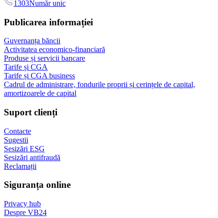
1303
Număr unic
Publicarea informației
Guvernanța băncii
Activitatea economico-financiară
Produse și servicii bancare
Tarife și CGA
Tarife și CGA business
Cadrul de administrare, fondurile proprii și cerințele de capital,
amortizoarele de capital
Suport clienți
Contacte
Sugestii
Sesizări ESG
Sesizări antifraudă
Reclamații
Siguranța online
Privacy hub
Despre VB24