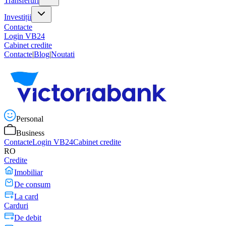
Transferuri
Investiții
Contacte
Login VB24
Cabinet credite
Contacte
|
Blog
|
Noutati
Personal
Business
Contacte
Login VB24
Cabinet credite
RO
Credite
Imobiliar
De consum
La card
Carduri
De debit