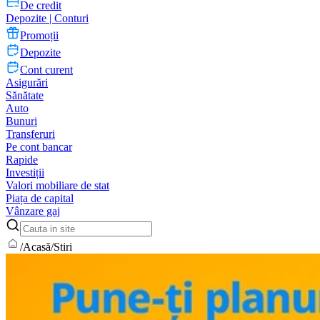
De credit
Depozite | Conturi
Promoții
Depozite
Cont curent
Asigurări
Sănătate
Auto
Bunuri
Transferuri
Pe cont bancar
Rapide
Investiții
Valori mobiliare de stat
Piața de capital
Vânzare gaj
/
Acasă
/
Stiri